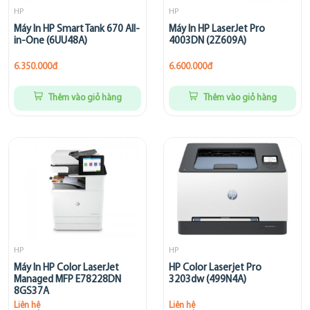
HP
HP
Máy In HP Smart Tank 670 All-
Máy In HP LaserJet Pro
in-One (6UU48A)
4003DN (2Z609A)
6.350.000đ
6.600.000đ
Thêm vào giỏ hàng
Thêm vào giỏ hàng
HP
HP
Máy In HP Color LaserJet
HP Color Laserjet Pro
Managed MFP E78228DN
3203dw (499N4A)
8GS37A
Liên hệ
Liên hệ