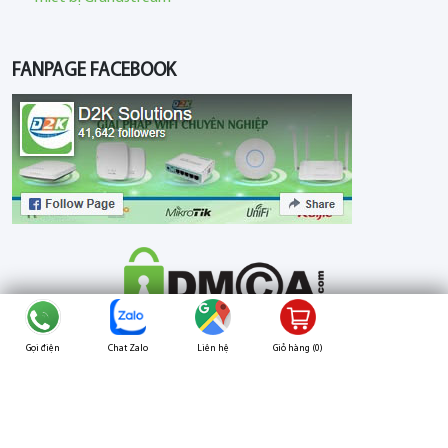
FANPAGE FACEBOOK
Gọi điện
Chat Zalo
Liên hệ
Giỏ hàng (
0
)
© Copyright 2023
CÔNG TY TNHH PHẦN MỀM D2K
. All Rights
Reserved