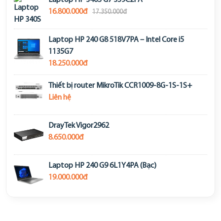
Laptop HP 340S G7 359C2PA
16.800.000đ
17.350.000đ
Laptop HP 240 G8 518V7PA – Intel Core i5
1135G7
18.250.000đ
Thiết bị router MikroTik CCR1009-8G-1S-1S+
Liên hệ
DrayTek Vigor2962
8.650.000đ
Laptop HP 240 G9 6L1Y4PA (Bạc)
19.000.000đ