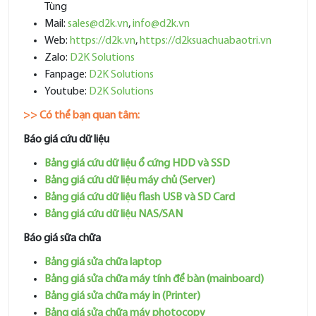
Tùng
Mail:
sales@d2k.vn
,
info@d2k.vn
Web:
https://d2k.vn
,
https://d2ksuachuabaotri.vn
Zalo:
D2K Solutions
Fanpage:
D2K Solutions
Youtube:
D2K Solutions
>> Có thể bạn quan tâm:
Báo giá cứu dữ liệu
Bảng giá cứu dữ liệu ổ cứng HDD và SSD
Bảng giá cứu dữ liệu máy chủ (Server)
Bảng giá cứu dữ liệu flash USB và SD Card
Bảng giá cứu dữ liệu NAS/SAN
Báo giá sữa chữa
Bảng giá sửa chữa laptop
Bảng giá sửa chữa máy tính để bàn (mainboard)
Bảng giá sửa chữa máy in (Printer)
Bảng giá sửa chữa máy photocopy