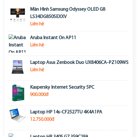
Màn Hình Samsung Odyssey OLED G8
LS34DG850SEXXV
Liên hệ
Aruba Instant On AP11
Liên hệ
Laptop Asus Zenbook Duo UX8406CA-PZ109WS
Liên hệ
Kaspersky Internet Security 5PC
900.000đ
Laptop HP 14s-CF2527TU 4K4A1PA
12.750.000đ