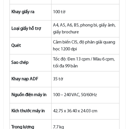
Khay giấy ra
100 tờ
A4, A5, A6, B5, phong bì, giấy ảnh,
Loại giấy hỗ trợ
giấy brochure
Cảm biến CIS, độ phân giải quang
Quét
học 1200 dpi
Tốc độ: Đen 13 cpm / Màu 6 cpm,
Sao chép
tối đa 99 bản
Khay nạp ADF
35 tờ
Nguồn điện máy in
100 – 240 VAC, 50/60Hz
Kích thước máy in
42.75 x 36.40 x 24.03 cm
Trọng lượng
7.7 kg