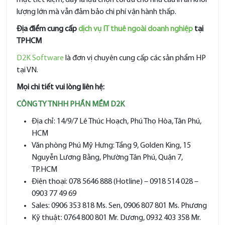
mực tiết kiệm, đây là lựa chọn tối ưu cho nhu cầu in ấn khối
lượng lớn mà vẫn đảm bảo chi phí vận hành thấp.
Địa điểm cung cấp
dịch vụ IT thuê ngoài doanh nghiệp
tại
TPHCM
D2K Software
là đơn vị chuyên cung cấp các sản phẩm HP
tại VN.
Mọi chi tiết vui lòng liên hệ:
CÔNG TY TNHH PHẦN MỀM D2K
Địa chỉ: 14/9/7 Lê Thúc Hoạch, Phú Thọ Hòa, Tân Phú,
HCM
Văn phòng Phú Mỹ Hưng: Tầng 9, Golden King, 15
Nguyễn Lương Bằng, Phường Tân Phú, Quận 7,
TP.HCM
Điện thoại: 078 5646 888 (Hotline) – 0918 514 028 –
0903 77 49 69
Sales: 0906 353 818 Ms. Sen, 0906 807 801 Ms. Phương
Kỹ thuật: 0764 800 801 Mr. Dương, 0932 403 358 Mr.