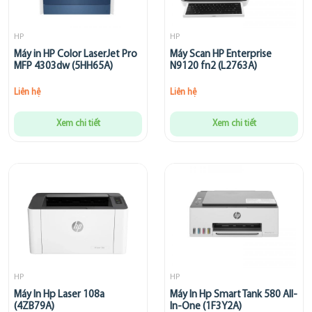
HP
HP
Máy in HP Color LaserJet Pro
Máy Scan HP Enterprise
MFP 4303dw (5HH65A)
N9120 fn2 (L2763A)
Liên hệ
Liên hệ
Xem chi tiết
Xem chi tiết
HP
HP
Máy In Hp Laser 108a
Máy In Hp Smart Tank 580 All-
(4ZB79A)
In-One (1F3Y2A)