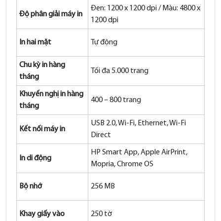
Đen: 1200 x 1200 dpi / Màu: 4800 x
Độ phân giải máy in
1200 dpi
In hai mặt
Tự động
Chu kỳ in hàng
Tối đa 5.000 trang
tháng
Khuyến nghị in hàng
400 – 800 trang
tháng
USB 2.0, Wi-Fi, Ethernet, Wi-Fi
Kết nối máy in
Direct
HP Smart App, Apple AirPrint,
In di động
Mopria, Chrome OS
Bộ nhớ
256 MB
Khay giấy vào
250 tờ