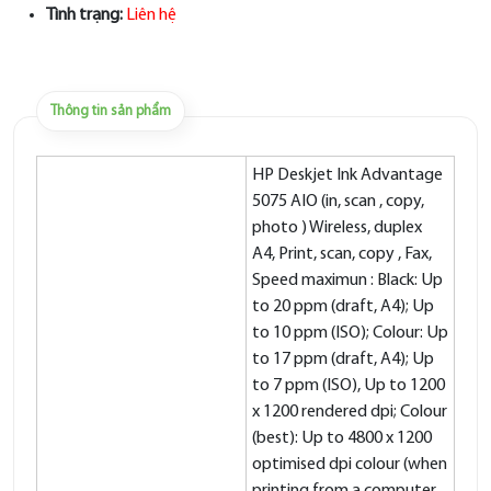
Tình trạng:
Liên hệ
Thông tin sản phẩm
HP Deskjet Ink Advantage
5075 AIO (in, scan , copy,
photo ) Wireless, duplex
A4, Print, scan, copy , Fax,
Speed maximun : Black: Up
to 20 ppm (draft, A4); Up
to 10 ppm (ISO); Colour: Up
to 17 ppm (draft, A4); Up
to 7 ppm (ISO), Up to 1200
x 1200 rendered dpi; Colour
(best): Up to 4800 x 1200
optimised dpi colour (when