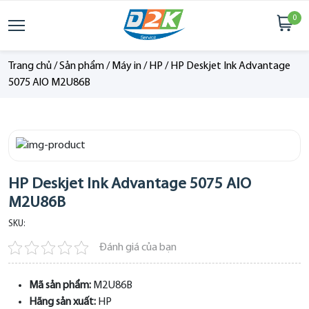
0
Trang chủ
/
Sản phẩm
/
Máy in
/
HP
/
HP Deskjet Ink Advantage
5075 AlO M2U86B
HP Deskjet Ink Advantage 5075 AlO
M2U86B
SKU:
Đánh giá của bạn
Mã sản phẩm:
M2U86B
Hãng sản xuất:
HP