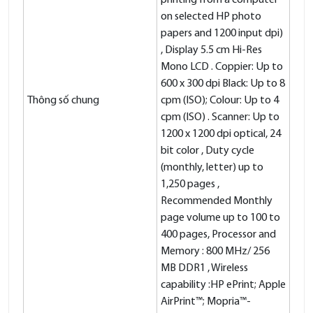
printing from a computer
on selected HP photo
papers and 1200 input dpi)
, Display 5.5 cm Hi-Res
Mono LCD . Coppier: Up to
600 x 300 dpi Black: Up to 8
Thông số chung
cpm (ISO); Colour: Up to 4
cpm (ISO) . Scanner: Up to
1200 x 1200 dpi optical, 24
bit color , Duty cycle
(monthly, letter) up to
1,250 pages ,
Recommended Monthly
page volume up to 100 to
400 pages, Processor and
Memory : 800 MHz/ 256
MB DDR1 , Wireless
capability :HP ePrint; Apple
AirPrint™; Mopria™-