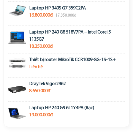
Laptop HP 340S G7 359C2PA
16.800.000đ
17.350.000đ
Laptop HP 240 G8 518V7PA – Intel Core i5
1135G7
18.250.000đ
Thiết bị router MikroTik CCR1009-8G-1S-1S+
Liên hệ
DrayTek Vigor2962
8.650.000đ
Laptop HP 240 G9 6L1Y4PA (Bạc)
19.000.000đ