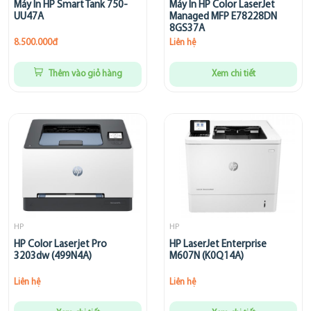
Máy In HP Smart Tank 750-
Máy In HP Color LaserJet
UU47A
Managed MFP E78228DN
8GS37A
8.500.000đ
Liên hệ
Thêm vào giỏ hàng
Xem chi tiết
HP
HP
HP Color Laserjet Pro
HP LaserJet Enterprise
3203dw (499N4A)
M607N (K0Q14A)
Liên hệ
Liên hệ