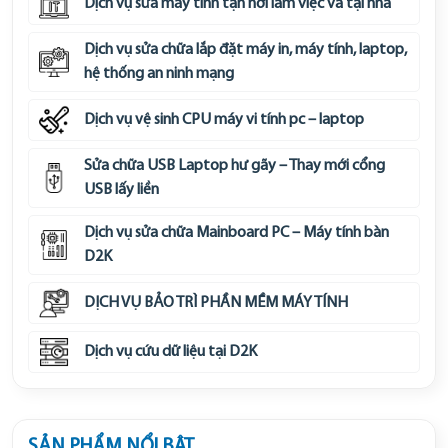
Dịch vụ sửa máy tính tận nơi làm việc và tại nhà
Dịch vụ sửa chữa lắp đặt máy in, máy tính, laptop,
hệ thống an ninh mạng
Dịch vụ vệ sinh CPU máy vi tính pc – laptop
Sửa chữa USB Laptop hư gãy – Thay mới cổng
USB lấy liền
Dịch vụ sửa chữa Mainboard PC – Máy tính bàn
D2K
DỊCH VỤ BẢO TRÌ PHẦN MỀM MÁY TÍNH
Dịch vụ cứu dữ liệu tại D2K
SẢN PHẨM NỔI BẬT