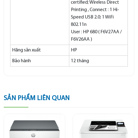
certified; Wireless Direct
Printing , Connect : 1 Hi-
Speed USB 2.0; 1 WiFi
802.11n
User : HP 680 ( F6V27AA /
F6V26AA )
Hãng sản xuất
HP
Bảo hành
12 tháng
SẢN PHẨM LIÊN QUAN