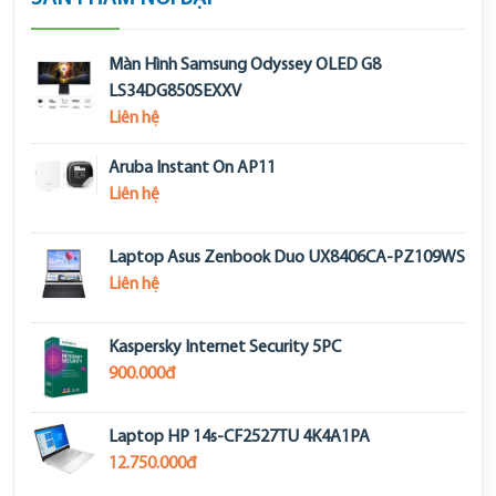
Màn Hình Samsung Odyssey OLED G8
LS34DG850SEXXV
Liên hệ
Aruba Instant On AP11
Liên hệ
Laptop Asus Zenbook Duo UX8406CA-PZ109WS
Liên hệ
Kaspersky Internet Security 5PC
900.000đ
Laptop HP 14s-CF2527TU 4K4A1PA
12.750.000đ