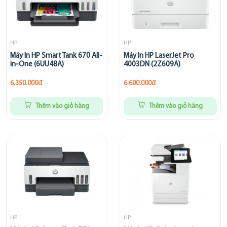
HP
HP
Máy In HP Smart Tank 670 All-
Máy In HP LaserJet Pro
in-One (6UU48A)
4003DN (2Z609A)
6.350.000đ
6.600.000đ
Thêm vào giỏ hàng
Thêm vào giỏ hàng
HP
HP