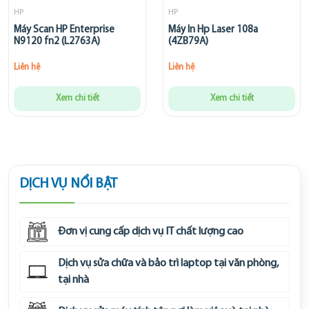
HP
HP
Máy Scan HP Enterprise
Máy In Hp Laser 108a
N9120 fn2 (L2763A)
(4ZB79A)
Liên hệ
Liên hệ
Xem chi tiết
Xem chi tiết
DỊCH VỤ NỔI BẬT
Đơn vị cung cấp dịch vụ IT chất lượng cao
Dịch vụ sửa chữa và bảo trì laptop tại văn phòng,
tại nhà