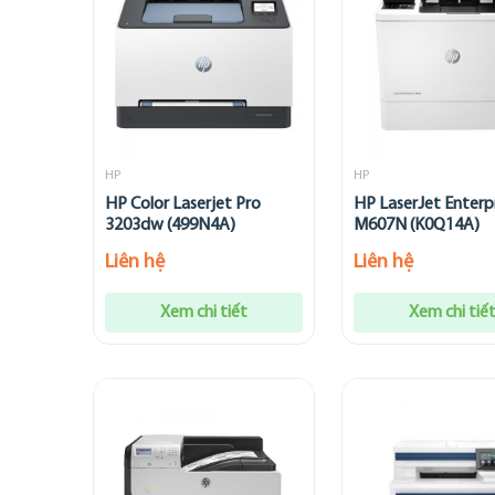
HP
HP
HP Color Laserjet Pro
HP LaserJet Enterp
3203dw (499N4A)
M607N (K0Q14A)
Liên hệ
Liên hệ
Xem chi tiết
Xem chi tiế