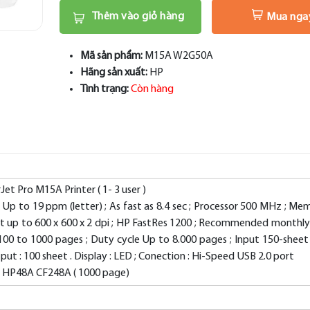
Thêm vào giỏ hàng
Mua nga
Mã sản phẩm:
M15A W2G50A
Hãng sản xuất:
HP
Tình trạng:
Còn hàng
Jet Pro M15A Printer ( 1- 3 user )
t Up to 19 ppm (letter) ; As fast as 8.4 sec ; Processor 500 MHz ; Me
nt up to 600 x 600 x 2 dpi ; HP FastRes 1200 ; Recommended monthl
00 to 1000 pages ; Duty cycle Up to 8.000 pages ; Input 150-sheet
tput : 100 sheet . Display : LED ; Conection : Hi-Speed USB 2.0 port
: HP48A CF248A ( 1000 page)