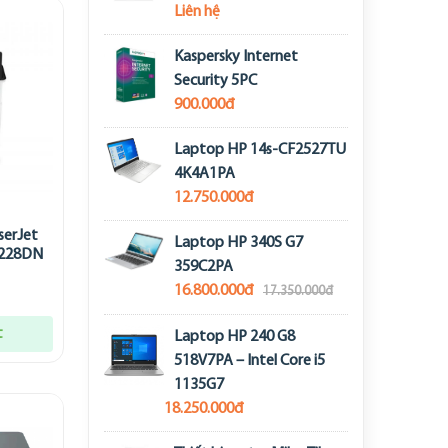
Liên hệ
Kaspersky Internet
Security 5PC
900.000đ
Laptop HP 14s-CF2527TU
4K4A1PA
12.750.000đ
serJet
Laptop HP 340S G7
8228DN
359C2PA
16.800.000đ
17.350.000đ
t
Laptop HP 240 G8
518V7PA – Intel Core i5
1135G7
18.250.000đ