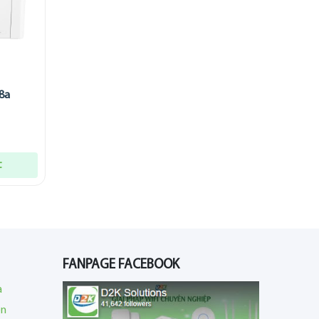
8a
t
FANPAGE FACEBOOK
a
en