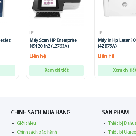
HP
HP
serJet
Máy Scan HP Enterprise
Máy In Hp Laser 10
N9120 fn2 (L2763A)
(4ZB79A)
Liên hệ
Liên hệ
t
Xem chi tiết
Xem chi tiế
CHÍNH SÁCH MUA HÀNG
SẢN PHẨM
Giới thiệu
Thiết bị Dahu
Chính sách bảo hành
Thiết bị Ugre