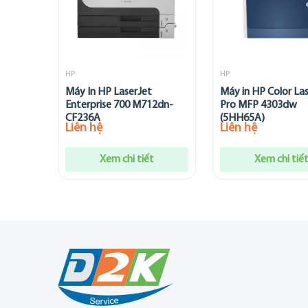
HP
HP
Máy In HP LaserJet
Máy in HP Color La
Enterprise 700 M712dn-
Pro MFP 4303dw
CF236A
(5HH65A)
Liên hệ
Liên hệ
Xem chi tiết
Xem chi tiế