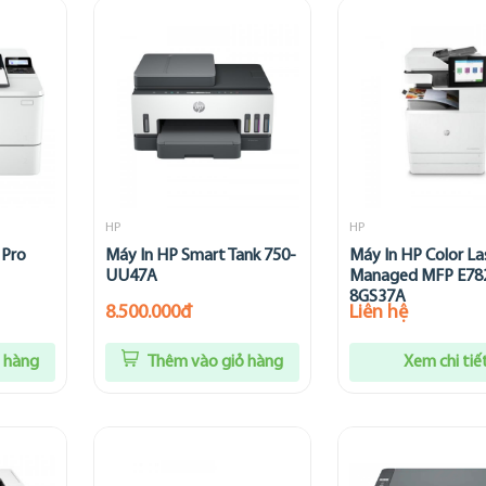
HP
HP
 Pro
Máy In HP Smart Tank 750-
Máy In HP Color La
UU47A
Managed MFP E7
8GS37A
8.500.000đ
Liên hệ
 hàng
Thêm vào giỏ hàng
Xem chi tiế