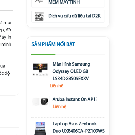
MỀM MÁY TÍNH
Dịch vụ cứu dữ liệu tại D2K
ới mọi
ẹp, độ
Máy In
SẢN PHẨM NỔI BẬT
g minh
Màn Hình Samsung
qua
Odyssey OLED G8
ốc độ
LS34DG850SEXXV
Liên hệ
Aruba Instant On AP11
Liên hệ
Laptop Asus Zenbook
Duo UX8406CA-PZ109WS