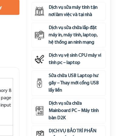
y
Dịch vụ sửa máy tính tận
nơi làm việc và tại nhà
Dịch vụ sửa chữa lắp đặt
máy in, máy tính, laptop,
hệ thống an ninh mạng
Dịch vụ vệ sinh CPU máy vi
tính pc – laptop
Sửa chữa USB Laptop hư
gãy – Thay mới cổng USB
lấy liền
mory 8
y page
Dịch vụ sửa chữa
 input
Mainboard PC – Máy tính
bàn D2K
DỊCH VỤ BẢO TRÌ PHẦN