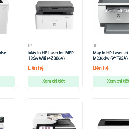
HP
HP
rise
Máy In HP LaserJet MFP
Máy in HP LaserJe
136w Wifi (4ZB86A)
M236dw (9YF95A)
Liên hệ
Liên hệ
t
Xem chi tiết
Xem chi tiế