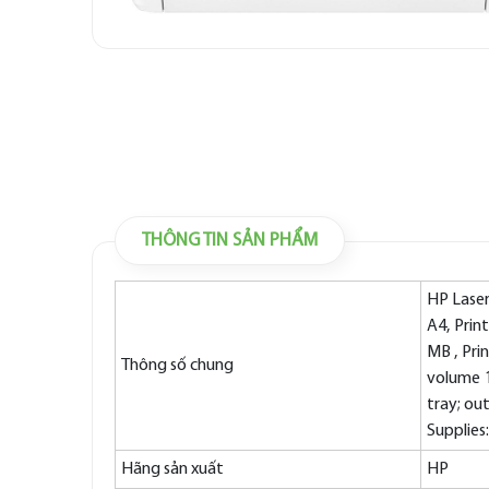
THÔNG TIN SẢN PHẨM
HP Laser
A4, Prin
MB , Pri
Thông số chung
volume 1
tray; ou
Supplies
Hãng sản xuất
HP