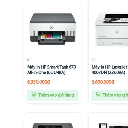
HP
HP
Máy In HP Smart Tank 670
Máy In HP LaserJet
All-in-One (6UU48A)
4003DN (2Z609A)
6.350.000đ
6.600.000đ
Thêm vào giỏ hàng
Thêm vào giỏ