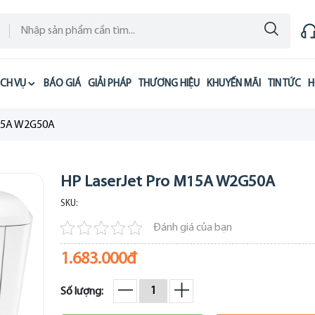
ỊCH VỤ
BÁO GIÁ
GIẢI PHÁP
THƯƠNG HIỆU
KHUYẾN MÃI
TIN TỨC
H
M15A W2G50A
HP LaserJet Pro M15A W2G50A
SKU:
Đánh giá của bạn
1.683.000đ
Số lượng: