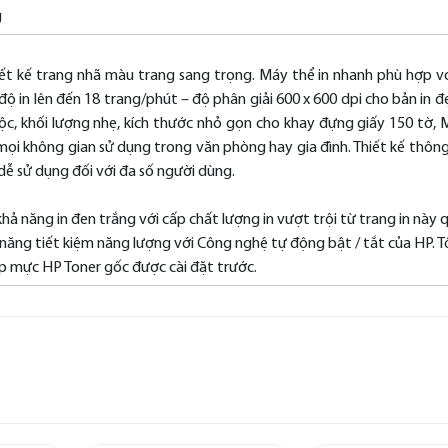
g
ết kế trang nhã màu trang sang trọng. Máy thể in nhanh phù hợp v
độ in lên đến 18 trang/phút – độ phân giải 600 x 600 dpi cho bản in đ
ộc, khối lượng nhẹ, kích thước nhỏ gọn cho khay đựng giấy 150 tờ, 
i không gian sử dụng trong văn phòng hay gia đình. Thiết kế thôn
dễ sử dụng đối với đa số người dùng.
 khả năng in đen trắng với cấp chất lượng in vượt trội từ trang in này 
năng tiết kiệm năng lượng với Công nghệ tự động bật / tắt của HP. T
ộp mực HP Toner gốc được cài đặt trước.