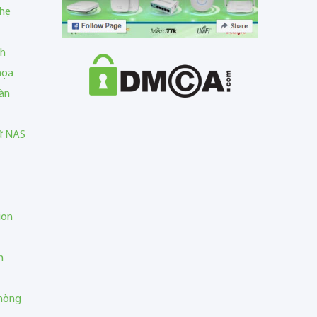
nhẹ
nh
họa
àn
rữ NAS
ion
n
phòng