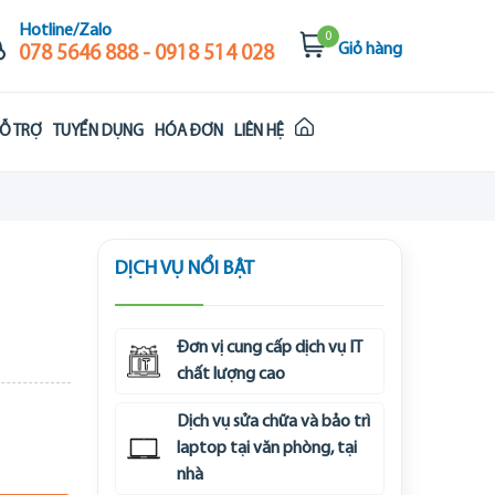
Hotline/Zalo
0
Giỏ hàng
078 5646 888 - 0918 514 028
Ỗ TRỢ
TUYỂN DỤNG
HÓA ĐƠN
LIÊN HỆ
DỊCH VỤ NỔI BẬT
Đơn vị cung cấp dịch vụ IT
chất lượng cao
Dịch vụ sửa chữa và bảo trì
laptop tại văn phòng, tại
nhà