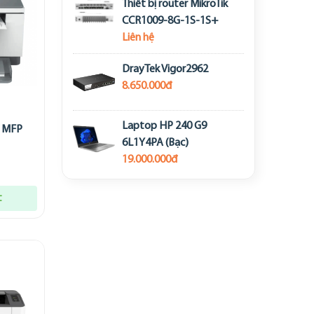
Thiết bị router MikroTik
CCR1009-8G-1S-1S+
Liên hệ
DrayTek Vigor2962
8.650.000đ
Laptop HP 240 G9
t MFP
6L1Y4PA (Bạc)
19.000.000đ
t