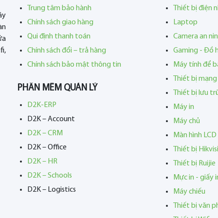
Trung tâm bảo hành
Thiết bị điện 
áy
Chính sách giao hàng
Laptop
àn
Qui định thanh toán
Camera an ni
ửa
i,
Chính sách đổi – trả hàng
Gaming - Đồ 
Chính sách bảo mật thông tin
Máy tính để b
Thiết bị mạng
PHẦN MỀM QUẢN LÝ
Thiết bị lưu t
D2K-ERP
Máy in
D2K – Account
Máy chủ
D2K – CRM
Màn hình LCD
D2K – Office
Thiết bị Hikvis
D2K – HR
Thiết bị Ruijie
D2K – Schools
Mực in - giấy i
D2K – Logistics
Máy chiếu
Thiết bị văn 