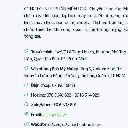
CÔNG TY TNHH PHẦN MỀM D2K - Chuyên cung cấp: M
chủ, máy tính bàn, laptop, máy in, thiết bị mạng, m
hình, máy chiếu, bàn phím, chuột..., Dịch vụ bảo trì, s
chữa, thiết kế, thi công, quản trị hệ thống mạng, wif
tổng đài...
Trụ sở chính:
14/9/7 Lê Thúc Hoạch, Phường Phú Thọ
Hòa, Quận Tân Phú, TP.Hồ Chí Minh
Văn phòng Phú Mỹ Hưng:
Tầng 9, Golden King, 15
Nguyễn Lương Bằng, Phường Tân Phú, Quận 7, TP.HCM
Điện thoại:
0785646888
Hotline:
078 5646 888 - 0918 514 028
Zalo/Viber:
0906 807 801
Email:
sales@d2k.vn
Website:
d2k.vn, d2ksuachuabaotri.vn