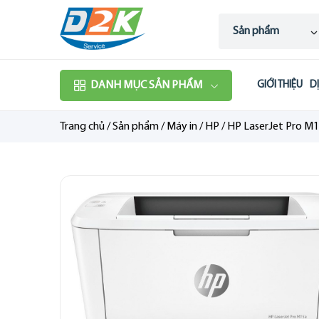
Sản phẩm
DANH MỤC SẢN PHẨM
GIỚI THIỆU
D
Trang chủ
/
Sản phẩm
/
Máy in
/
HP
/
HP LaserJet Pro 