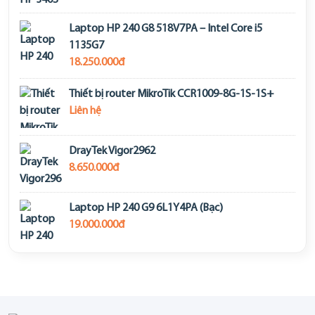
Laptop HP 240 G8 518V7PA – Intel Core i5
1135G7
18.250.000đ
Thiết bị router MikroTik CCR1009-8G-1S-1S+
Liên hệ
DrayTek Vigor2962
8.650.000đ
Laptop HP 240 G9 6L1Y4PA (Bạc)
19.000.000đ