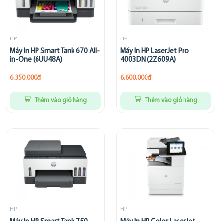
HP
HP
Máy In HP Smart Tank 670 All-
Máy In HP LaserJet Pro
in-One (6UU48A)
4003DN (2Z609A)
6.350.000đ
6.600.000đ
Thêm vào giỏ hàng
Thêm vào giỏ hàng
HP
HP