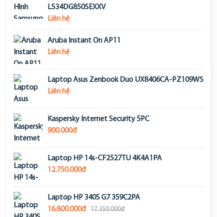
LS34DG850SEXXV
Liên hệ
Aruba Instant On AP11
Liên hệ
Laptop Asus Zenbook Duo UX8406CA-PZ109WS
Liên hệ
Kaspersky Internet Security 5PC
900.000đ
Laptop HP 14s-CF2527TU 4K4A1PA
12.750.000đ
Laptop HP 340S G7 359C2PA
16.800.000đ
17.350.000đ