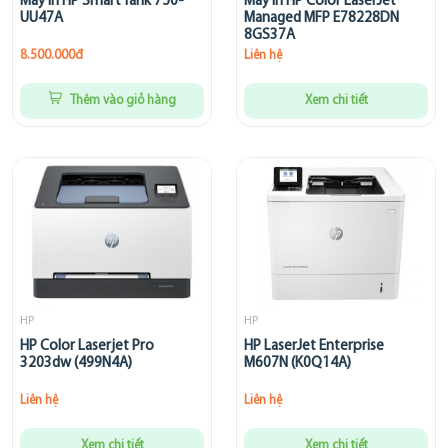
Máy In HP Smart Tank 750-
Máy In HP Color LaserJet
UU47A
Managed MFP E78228DN
8GS37A
8.500.000đ
Liên hệ
Thêm vào giỏ hàng
Xem chi tiết
HP
HP
HP Color Laserjet Pro
HP LaserJet Enterprise
3203dw (499N4A)
M607N (K0Q14A)
Liên hệ
Liên hệ
Xem chi tiết
Xem chi tiết