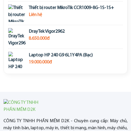
Thiết bị router MikroTik CCR1009-8G-1S-1S+
Liên hệ
DrayTek Vigor2962
8.650.000đ
Laptop HP 240 G9 6L1Y4PA (Bạc)
19.000.000đ
CÔNG TY TNHH PHẦN MỀM D2K - Chuyên cung cấp: Máy chủ,
máy tính bàn, laptop, máy in, thiết bị mạng, màn hình, máy chiếu,