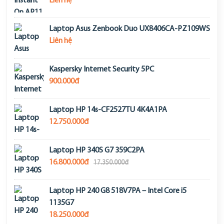
Liên hệ
Laptop Asus Zenbook Duo UX8406CA-PZ109WS
Liên hệ
Kaspersky Internet Security 5PC
900.000đ
Laptop HP 14s-CF2527TU 4K4A1PA
12.750.000đ
Laptop HP 340S G7 359C2PA
16.800.000đ
17.350.000đ
Laptop HP 240 G8 518V7PA – Intel Core i5
1135G7
18.250.000đ