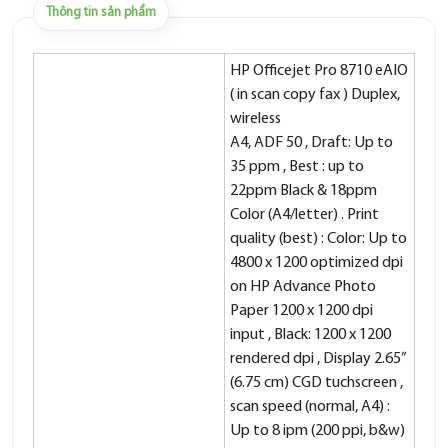
Thông tin sản phẩm
HP Officejet Pro 8710 eAIO
( in scan copy fax ) Duplex,
wireless
A4, ADF 50 , Draft: Up to
35 ppm , Best : up to
22ppm Black & 18ppm
Color (A4/letter) . Print
quality (best) : Color: Up to
4800 x 1200 optimized dpi
on HP Advance Photo
Paper 1200 x 1200 dpi
input , Black: 1200 x 1200
rendered dpi , Display 2.65”
(6.75 cm) CGD tuchscreen ,
scan speed (normal, A4) :
Up to 8 ipm (200 ppi, b&w)