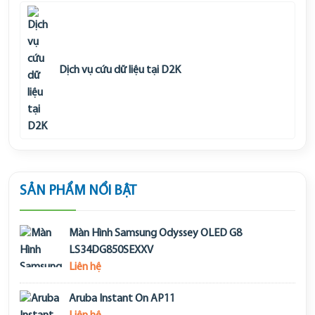
Dịch vụ cứu dữ liệu tại D2K
SẢN PHẨM NỔI BẬT
Màn Hình Samsung Odyssey OLED G8
LS34DG850SEXXV
Liên hệ
Aruba Instant On AP11