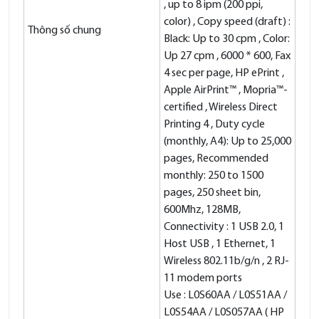
, up to 8 ipm (200 ppi,
color) , Copy speed (draft) :
Thông số chung
Black: Up to 30 cpm , Color:
Up 27 cpm , 6000 * 600, Fax
4 sec per page, HP ePrint ,
Apple AirPrint™ , Mopria™-
certified , Wireless Direct
Printing 4 , Duty cycle
(monthly, A4): Up to 25,000
pages, Recommended
monthly: 250 to 1500
pages, 250 sheet bin,
600Mhz, 128MB,
Connectivity : 1 USB 2.0, 1
Host USB , 1 Ethernet, 1
Wireless 802.11b/g/n , 2 RJ-
11 modem ports
Use : L0S60AA / L0S51AA /
L0S54AA / L0S057AA ( HP