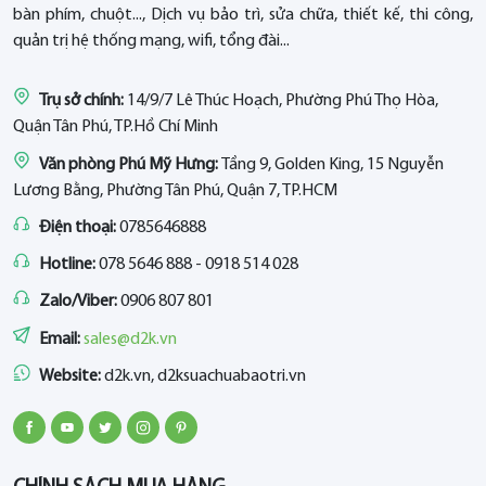
bàn phím, chuột..., Dịch vụ bảo trì, sửa chữa, thiết kế, thi công,
quản trị hệ thống mạng, wifi, tổng đài...
Trụ sở chính:
14/9/7 Lê Thúc Hoạch, Phường Phú Thọ Hòa,
Quận Tân Phú, TP.Hồ Chí Minh
Văn phòng Phú Mỹ Hưng:
Tầng 9, Golden King, 15 Nguyễn
Lương Bằng, Phường Tân Phú, Quận 7, TP.HCM
Điện thoại:
0785646888
Hotline:
078 5646 888 - 0918 514 028
Zalo/Viber:
0906 807 801
Email:
sales@d2k.vn
Website:
d2k.vn, d2ksuachuabaotri.vn