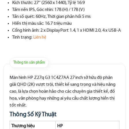
Kích thước: 27″ (2560 x 1440), Tỷ lệ 16:9
Tấm nền IPS, Góc nhìn: 178 (H) / 178 (V)
Tần số quét: 60Hz, Thời gian phản hồi 5 ms
HIển thị màu sắc: 16.7 triệu màu
Cổng hình ảnh: 2 x DisplayPort 1.4, 1 x HDMI 2.0, 4 x USB-A
Tình trạng:
Liên hệ
Thông tin sản phẩm
Màn hình HP Z27q G3 1C4Z7AA 27 inch sở hữu độ phân
giải QHD (2K) vượt trội, thiết kế sang trọng và hiệu năng
cao, là lựa chọn hoàn hảo cho các chuyên gia thiết kế, đồ
họa, văn phòng hay những ai yêu cầu chất lượng hiển thị
tốt nhất.
Thông Số Kỹ Thuật
Thương hiệu
HP