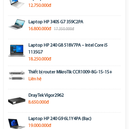
12.750.000đ
Laptop HP 340S G7 359C2PA
16.800.000đ
17.350.000đ
Laptop HP 240 G8 518V7PA – Intel Core i5
1135G7
18.250.000đ
Thiết bị router MikroTik CCR1009-8G-1S-1S+
Liên hệ
DrayTek Vigor2962
8.650.000đ
Laptop HP 240 G9 6L1Y4PA (Bạc)
19.000.000đ