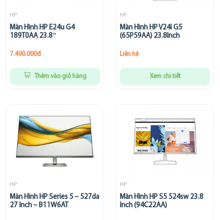
HP
HP
Màn Hình HP E24u G4
Màn Hình HP V24i G5
189T0AA 23.8″
(65P59AA) 23.8Inch
7.490.000đ
Liên hệ
Thêm vào giỏ hàng
Xem chi tiết
HP
HP
Màn Hình HP Series 5 – 527da
Màn Hình HP S5 524sw 23.8
27 Inch – B11W6AT
Inch (94C22AA)