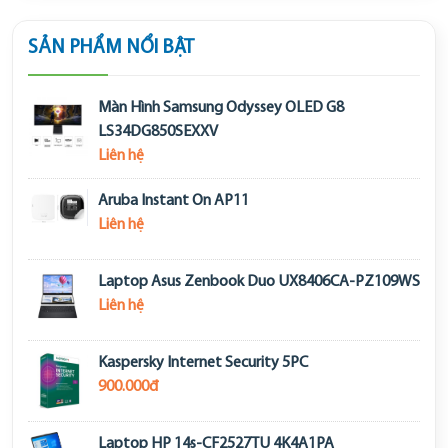
SẢN PHẨM NỔI BẬT
Màn Hình Samsung Odyssey OLED G8
LS34DG850SEXXV
Liên hệ
Aruba Instant On AP11
Liên hệ
Laptop Asus Zenbook Duo UX8406CA-PZ109WS
Liên hệ
Kaspersky Internet Security 5PC
900.000đ
Laptop HP 14s-CF2527TU 4K4A1PA