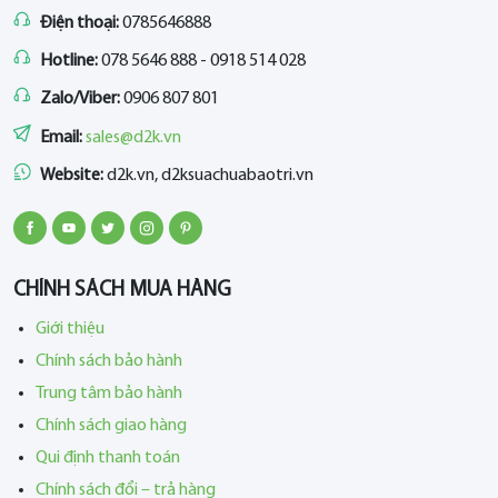
Điện thoại:
0785646888
Hotline:
078 5646 888 - 0918 514 028
Zalo/Viber:
0906 807 801
Email:
sales@d2k.vn
Website:
d2k.vn, d2ksuachuabaotri.vn
CHÍNH SÁCH MUA HÀNG
Giới thiệu
Chính sách bảo hành
Trung tâm bảo hành
Chính sách giao hàng
Qui định thanh toán
Chính sách đổi – trả hàng