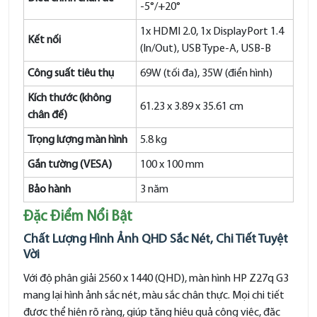
-5°/+20°
1x HDMI 2.0, 1x DisplayPort 1.4
Kết nối
(In/Out), USB Type-A, USB-B
Công suất tiêu thụ
69W (tối đa), 35W (điển hình)
Kích thước (không
61.23 x 3.89 x 35.61 cm
chân đế)
Trọng lượng màn hình
5.8 kg
Gắn tường (VESA)
100 x 100 mm
Bảo hành
3 năm
Đặc Điểm Nổi Bật
Chất Lượng Hình Ảnh QHD Sắc Nét, Chi Tiết Tuyệt
Vời
Với độ phân giải 2560 x 1440 (QHD), màn hình HP Z27q G3
mang lại hình ảnh sắc nét, màu sắc chân thực. Mọi chi tiết
được thể hiện rõ ràng, giúp tăng hiệu quả công việc, đặc