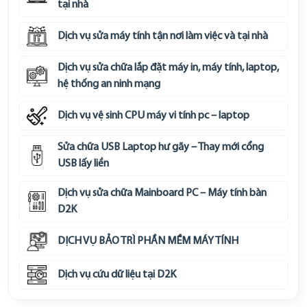
tại nhà
Dịch vụ sửa máy tính tận nơi làm việc và tại nhà
Dịch vụ sửa chữa lắp đặt máy in, máy tính, laptop,
hệ thống an ninh mạng
Dịch vụ vệ sinh CPU máy vi tính pc – laptop
Sửa chữa USB Laptop hư gãy – Thay mới cổng
USB lấy liền
Dịch vụ sửa chữa Mainboard PC – Máy tính bàn
D2K
DỊCH VỤ BẢO TRÌ PHẦN MỀM MÁY TÍNH
Dịch vụ cứu dữ liệu tại D2K