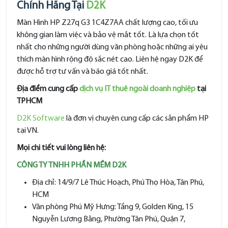
Chính Hãng Tại
D2K
Màn Hình HP Z27q G3 1C4Z7AA chất lượng cao, tối ưu
không gian làm việc và bảo vệ mắt tốt. Là lựa chọn tốt
nhất cho những người dùng văn phòng hoặc những ai yêu
thích màn hình rộng độ sắc nét cao. Liên hệ ngay D2K để
được hỗ trợ tư vấn và báo giá tốt nhất.
Địa điểm cung cấp
dịch vụ IT thuê ngoài doanh nghiệp
tại
TPHCM
D2K Software
là đơn vị chuyên cung cấp các sản phẩm HP
tại VN.
Mọi chi tiết vui lòng liên hệ:
CÔNG TY TNHH PHẦN MỀM D2K
Địa chỉ: 14/9/7 Lê Thúc Hoạch, Phú Thọ Hòa, Tân Phú,
HCM
Văn phòng Phú Mỹ Hưng: Tầng 9, Golden King, 15
Nguyễn Lương Bằng, Phường Tân Phú, Quận 7,