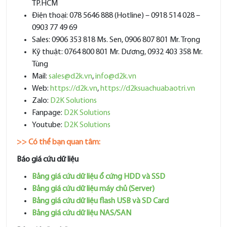
TP.HCM
Điện thoại: 078 5646 888 (Hotline) – 0918 514 028 –
0903 77 49 69
Sales: 0906 353 818 Ms. Sen, 0906 807 801 Mr. Trọng
Kỹ thuật: 0764 800 801 Mr. Dương, 0932 403 358 Mr.
Tùng
Mail:
sales@d2k.vn
,
info@d2k.vn
Web:
https://d2k.vn
,
https://d2ksuachuabaotri.vn
Zalo:
D2K Solutions
Fanpage:
D2K Solutions
Youtube:
D2K Solutions
>> Có thể bạn quan tâm:
Báo giá cứu dữ liệu
Bảng giá cứu dữ liệu ổ cứng HDD và SSD
Bảng giá cứu dữ liệu máy chủ (Server)
Bảng giá cứu dữ liệu flash USB và SD Card
Bảng giá cứu dữ liệu NAS/SAN