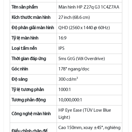
Tên sản phẩm
Màn hình HP Z27q G3 1C4Z7AA
Kích thước màn hình
27 inch (68.6 cm)
Độ phân giải màn hình
QHD (2560 x 1440 @ 60Hz)
Tỷ lệ màn hình
16:9
Loại tấm nền
IPS
Thời gian đáp ứng
5ms GtG (Với Overdrive)
Góc nhìn
178° ngang/dọc
Độ sáng
300 cd/m²
Tỷ lệ tương phản
1000:1
Tương phản động
10,000,000:1
HP Eye Ease (TÜV Low Blue
Công nghệ màn hình
Light)
Cao 150mm, xoay ±45°, nghiêng
Điều chỉnh chân đế