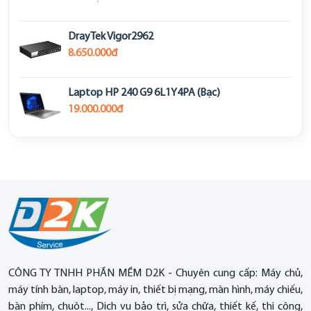
DrayTek Vigor2962
8.650.000đ
Laptop HP 240 G9 6L1Y4PA (Bạc)
19.000.000đ
CÔNG TY TNHH PHẦN MỀM D2K - Chuyên cung cấp: Máy chủ,
máy tính bàn, laptop, máy in, thiết bị mạng, màn hình, máy chiếu,
bàn phím, chuột..., Dịch vụ bảo trì, sửa chữa, thiết kế, thi công,