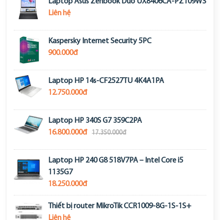
Laptop Asus Zenbook Duo UX8406CA-PZ109WS
Liên hệ
Kaspersky Internet Security 5PC
900.000đ
Laptop HP 14s-CF2527TU 4K4A1PA
12.750.000đ
Laptop HP 340S G7 359C2PA
16.800.000đ
17.350.000đ
Laptop HP 240 G8 518V7PA – Intel Core i5
1135G7
18.250.000đ
Thiết bị router MikroTik CCR1009-8G-1S-1S+
Liên hệ