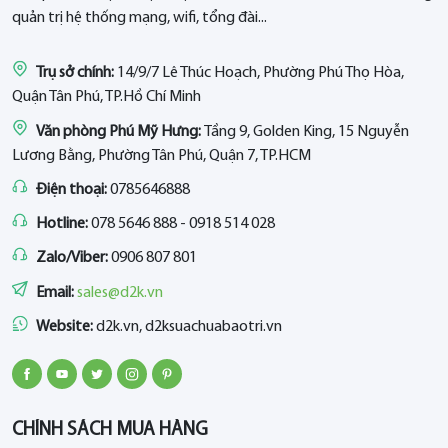
quản trị hệ thống mạng, wifi, tổng đài...
Trụ sở chính:
14/9/7 Lê Thúc Hoạch, Phường Phú Thọ Hòa,
Quận Tân Phú, TP.Hồ Chí Minh
Văn phòng Phú Mỹ Hưng:
Tầng 9, Golden King, 15 Nguyễn
Lương Bằng, Phường Tân Phú, Quận 7, TP.HCM
Điện thoại:
0785646888
Hotline:
078 5646 888 - 0918 514 028
Zalo/Viber:
0906 807 801
Email:
sales@d2k.vn
Website:
d2k.vn, d2ksuachuabaotri.vn
CHÍNH SÁCH MUA HÀNG