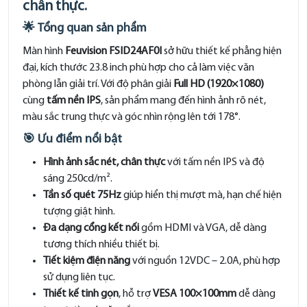
chân thực
.
🌟
Tổng quan sản phẩm
Màn hình
Feuvision FSID24AF0I
sở hữu thiết kế phẳng hiện
đại, kích thước 23.8 inch phù hợp cho cả làm việc văn
phòng lẫn giải trí. Với độ phân giải
Full HD (1920×1080)
cùng
tấm nền IPS
, sản phẩm mang đến hình ảnh rõ nét,
màu sắc trung thực và góc nhìn rộng lên tới 178°.
🎯
Ưu điểm nổi bật
Hình ảnh sắc nét, chân thực
với tấm nền IPS và độ
sáng 250cd/m².
Tần số quét 75Hz
giúp hiển thị mượt mà, hạn chế hiện
tượng giật hình.
Đa dạng cổng kết nối
gồm HDMI và VGA, dễ dàng
tương thích nhiều thiết bị.
Tiết kiệm điện năng
với nguồn 12VDC – 2.0A, phù hợp
sử dụng liên tục.
Thiết kế tinh gọn
, hỗ trợ
VESA 100×100mm
dễ dàng