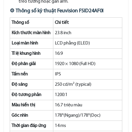
treo tường hoặc gắn arm.
⚙️
Thông số kỹ thuật Feuvision FSID24AF0I
Thông số
Chi tiết
Kích thước màn hình
23.8 inch
Loại màn hình
LCD phẳng (ELED)
Tỉ lệ khung hình
16:9
Độ phân giải
1920 × 1080 (Full HD)
Tấm nền
IPS
Độ sáng
250 cd/m² (typical)
Độ tương phản
1200:1
Màu hiển thị
16.7 triệu màu
Góc nhìn
178°(Ngang)/178°(Dọc)
Thời gian đáp ứng
14 ms