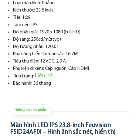
Loại màn hình: Phẳng
Kích thước: 23.8 inch
Tỉ lệ: 16:9
Tấm nền: IPS
Độ phân giải: 1920 x 1080 (Full HD)
Độ sáng: 250cd/m2(typ)
Độ tương phản: 1200:1
Khả năng hiển thị màu sắc: 16.7M
Tiêu thụ điện: 12 VDC, 2.0 A
Phụ kiện đi kèm: Cáp nguồn, Cáp HDMI
Liên hệ
Tình trạng:
Bảo hành: 36 tháng
Thông tin sản phẩm
Màn hình LED IPS 23.8-inch Feuvision
FSID24AF0I
– Hình ảnh sắc nét, hiển thị