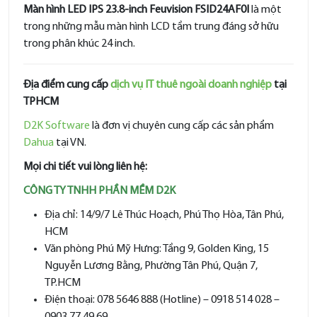
Màn hình LED IPS 23.8-inch Feuvision FSID24AF0I
là một
trong những mẫu màn hình LCD tầm trung đáng sở hữu
trong phân khúc 24 inch.
Địa điểm cung cấp
dịch vụ IT thuê ngoài doanh nghiệp
tại
TPHCM
D2K Software
là đơn vị chuyên cung cấp các sản phẩm
Dahua
tại VN.
Mọi chi tiết vui lòng liên hệ:
CÔNG TY TNHH PHẦN MỀM D2K
Địa chỉ: 14/9/7 Lê Thúc Hoạch, Phú Thọ Hòa, Tân Phú,
HCM
Văn phòng Phú Mỹ Hưng: Tầng 9, Golden King, 15
Nguyễn Lương Bằng, Phường Tân Phú, Quận 7,
TP.HCM
Điện thoại: 078 5646 888 (Hotline) – 0918 514 028 –