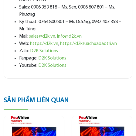
0903 77 49 69
Sales: 0906 353 818 – Ms. Sen, 0906 807 801 – Ms.
Phương
Kỹ thuật: 0764 800 801 – Mr. Dương, 0932 403 358 –
Mr. Tùng
Mail:
sales@d2k.vn
,
info@d2k.vn
Web:
https://d2k.vn
,
https://d2ksuachuabaotri.vn
Zalo:
D2K Solutions
Fanpage:
D2K Solutions
Youtube:
D2K Solutions
SẢN PHẨM LIÊN QUAN