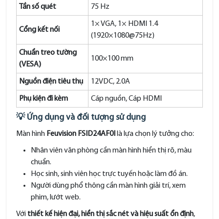
Tần số quét
75 Hz
1× VGA, 1× HDMI 1.4
Cổng kết nối
(1920×1080@75Hz)
Chuẩn treo tường
100×100 mm
(VESA)
Nguồn điện tiêu thụ
12VDC, 2.0A
Phụ kiện đi kèm
Cáp nguồn, Cáp HDMI
💡
Ứng dụng và đối tượng sử dụng
Màn hình
Feuvision FSID24AF0I
là lựa chọn lý tưởng cho:
Nhân viên văn phòng cần màn hình hiển thị rõ, màu
chuẩn.
Học sinh, sinh viên học trực tuyến hoặc làm đồ án.
Người dùng phổ thông cần màn hình giải trí, xem
phim, lướt web.
Với
thiết kế hiện đại, hiển thị sắc nét và hiệu suất ổn định
,