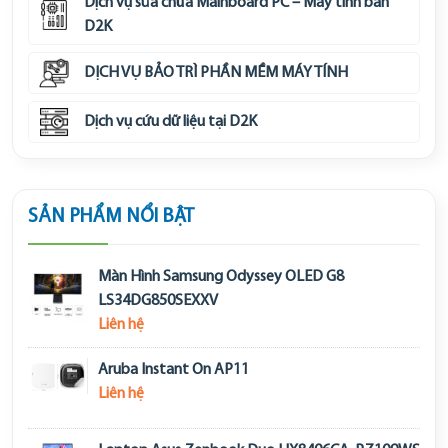
Dịch vụ sửa chữa Mainboard PC – Máy tính bàn
D2K
DỊCH VỤ BẢO TRÌ PHẦN MỀM MÁY TÍNH
Dịch vụ cứu dữ liệu tại D2K
SẢN PHẨM NỔI BẬT
Màn Hình Samsung Odyssey OLED G8
LS34DG850SEXXV
Liên hệ
Aruba Instant On AP11
Liên hệ