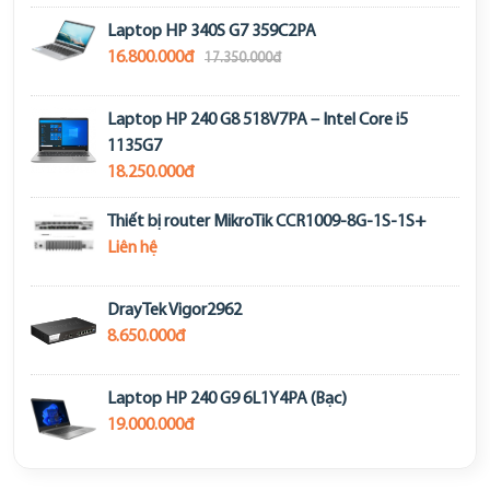
Laptop HP 340S G7 359C2PA
16.800.000đ
17.350.000đ
Laptop HP 240 G8 518V7PA – Intel Core i5
1135G7
18.250.000đ
Thiết bị router MikroTik CCR1009-8G-1S-1S+
Liên hệ
DrayTek Vigor2962
8.650.000đ
Laptop HP 240 G9 6L1Y4PA (Bạc)
19.000.000đ