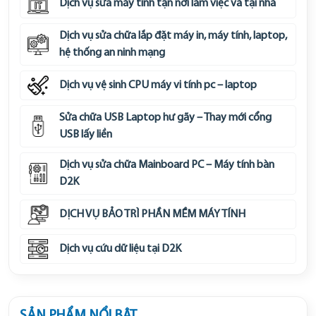
Dịch vụ sửa máy tính tận nơi làm việc và tại nhà
Dịch vụ sửa chữa lắp đặt máy in, máy tính, laptop,
hệ thống an ninh mạng
Dịch vụ vệ sinh CPU máy vi tính pc – laptop
Sửa chữa USB Laptop hư gãy – Thay mới cổng
USB lấy liền
Dịch vụ sửa chữa Mainboard PC – Máy tính bàn
D2K
DỊCH VỤ BẢO TRÌ PHẦN MỀM MÁY TÍNH
Dịch vụ cứu dữ liệu tại D2K