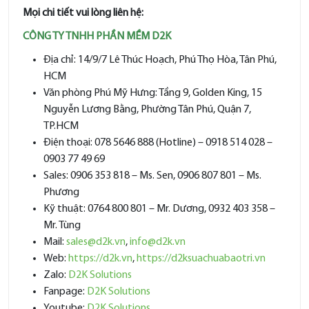
Mọi chi tiết vui lòng liên hệ:
CÔNG TY TNHH PHẦN MỀM D2K
Địa chỉ: 14/9/7 Lê Thúc Hoạch, Phú Thọ Hòa, Tân Phú,
HCM
Văn phòng Phú Mỹ Hưng: Tầng 9, Golden King, 15
Nguyễn Lương Bằng, Phường Tân Phú, Quận 7,
TP.HCM
Điện thoại: 078 5646 888 (Hotline) – 0918 514 028 –
0903 77 49 69
Sales: 0906 353 818 – Ms. Sen, 0906 807 801 – Ms.
Phương
Kỹ thuật: 0764 800 801 – Mr. Dương, 0932 403 358 –
Mr. Tùng
Mail:
sales@d2k.vn
,
info@d2k.vn
Web:
https://d2k.vn
,
https://d2ksuachuabaotri.vn
Zalo:
D2K Solutions
Fanpage:
D2K Solutions
Youtube:
D2K Solutions