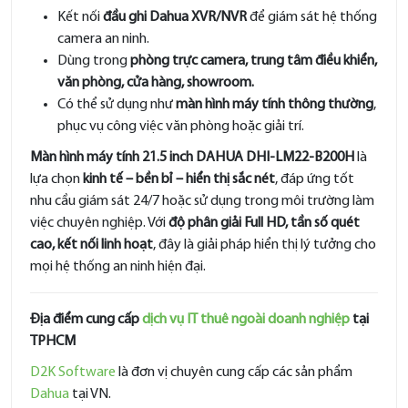
Kết nối
đầu ghi Dahua XVR/NVR
để giám sát hệ thống
camera an ninh.
Dùng trong
phòng trực camera, trung tâm điều khiển,
văn phòng, cửa hàng, showroom.
Có thể sử dụng như
màn hình máy tính thông thường
,
phục vụ công việc văn phòng hoặc giải trí.
Màn hình máy tính 21.5 inch DAHUA DHI-LM22-B200H
là
lựa chọn
kinh tế – bền bỉ – hiển thị sắc nét
, đáp ứng tốt
nhu cầu giám sát 24/7 hoặc sử dụng trong môi trường làm
việc chuyên nghiệp. Với
độ phân giải Full HD, tần số quét
cao, kết nối linh hoạt
, đây là giải pháp hiển thị lý tưởng cho
mọi hệ thống an ninh hiện đại.
Địa điểm cung cấp
dịch vụ IT thuê ngoài doanh nghiệp
tại
TPHCM
D2K Software
là đơn vị chuyên cung cấp các sản phẩm
Dahua
tại VN.