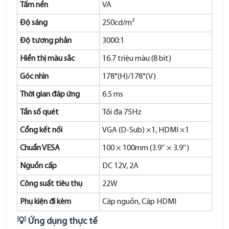
Tấm nền
VA
Độ sáng
250cd/m²
Độ tương phản
3000:1
Hiển thị màu sắc
16.7 triệu màu (8 bit)
Góc nhìn
178°(H)/178°(V)
Thời gian đáp ứng
6.5 ms
Tần số quét
Tối đa 75Hz
Cổng kết nối
VGA (D-Sub) ×1, HDMI ×1
Chuẩn VESA
100 × 100mm (3.9″ × 3.9″)
Nguồn cấp
DC 12V, 2A
Công suất tiêu thụ
22W
Phụ kiện đi kèm
Cáp nguồn, Cáp HDMI
💡 Ứng dụng thực tế