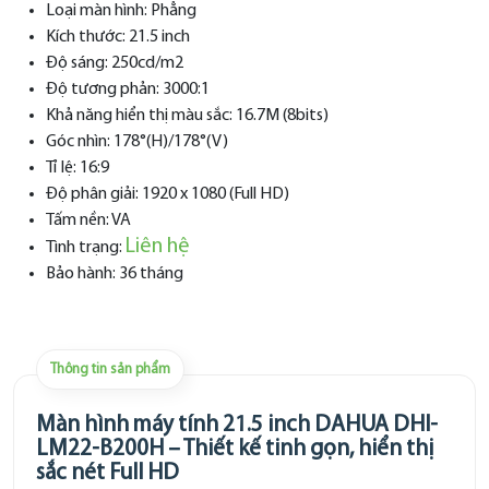
Loại màn hình: Phẳng
Kích thước: 21.5 inch
Độ sáng: 250cd/m2
Độ tương phản: 3000:1
Khả năng hiển thị màu sắc: 16.7M (8bits)
Góc nhìn: 178°(H)/178°(V)
Tỉ lệ: 16:9
Độ phân giải: 1920 x 1080 (Full HD)
Tấm nền: VA
Liên hệ
Tình trạng:
Bảo hành: 36 tháng
Thông tin sản phẩm
Màn hình máy tính 21.5 inch DAHUA DHI-
LM22-B200H – Thiết kế tinh gọn, hiển thị
sắc nét Full HD