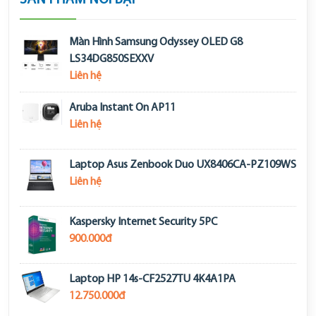
SẢN PHẨM NỔI BẬT
Màn Hình Samsung Odyssey OLED G8
LS34DG850SEXXV
Liên hệ
Aruba Instant On AP11
Liên hệ
Laptop Asus Zenbook Duo UX8406CA-PZ109WS
Liên hệ
Kaspersky Internet Security 5PC
900.000đ
Laptop HP 14s-CF2527TU 4K4A1PA
12.750.000đ