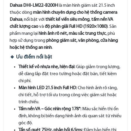
Dahua DHI-LM22-B200H
là màn hình giám sát 21.5 inch
thuộc dòng
màn hình chuyên dụng cho hệ thống camera
Dahua
, nổi bật với
thiết kế viền siêu mỏng
,
tấm nền VA
chất lượng cao
và
độ phân giải Full HD (1920×1080)
. Sản
phẩm mang lại
hình ảnh rõ nét, màu sắc trung thực
, phù
hợp sử dụng trong
phòng giám sát, văn phòng, cửa hàng
hoặc hệ thống an ninh
.
🔹 Ưu điểm nổi bật
Thiết kế vỏ nhựa nhẹ, hiện đại:
Giúp giảm trọng lượng,
dễ dàng lắp đặt treo tường hoặc đặt bàn, tiết kiệm
chi phí.
Màn hình LED 21.5 inch Full HD:
Cho hình ảnh rõ ràng,
chi tiết, hỗ trợ tối ưu trong công việc giám sát hoặc
trình chiếu.
Tấm nền VA – Góc nhìn rộng 178°:
Màu sắc hiển thị ổn
định, không bị biến dạng hình ảnh dù quan sát từ nhiều
góc độ.
Tần số quét 75Hz, phản hồi 6.5ms:
Đảm bảo hiển thị