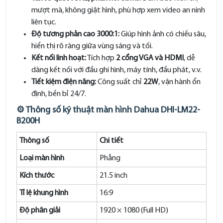
mượt mà, không giật hình, phù hợp xem video an ninh
liên tục.
Độ tương phản cao 3000:1:
Giúp hình ảnh có chiều sâu,
hiển thị rõ ràng giữa vùng sáng và tối.
Kết nối linh hoạt:
Tích hợp
2 cổng VGA và HDMI
, dễ
dàng kết nối với đầu ghi hình, máy tính, đầu phát, v.v.
Tiết kiệm điện năng:
Công suất chỉ
22W
, vận hành ổn
định, bền bỉ 24/7.
⚙️ Thông số kỹ thuật màn hình Dahua DHI-LM22-
B200H
Thông số
Chi tiết
Loại màn hình
Phẳng
Kích thước
21.5 inch
Tỉ lệ khung hình
16:9
Độ phân giải
1920 × 1080 (Full HD)