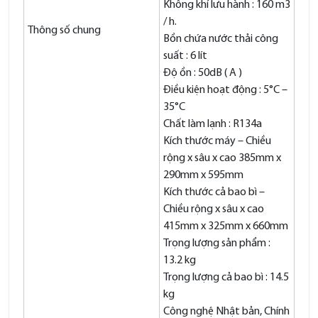
Không khí lưu hành : 160 m3
/ h.
Thông số chung
Bồn chứa nước thải công
suất : 6 lít
Độ ồn : 50dB ( A )
Điều kiện hoạt động : 5°C –
35°C
Chất làm lạnh : R134a
Kích thước máy – Chiều
rộng x sâu x cao 385mm x
290mm x 595mm
Kích thước cả bao bì –
Chiều rộng x sâu x cao
415mm x 325mm x 660mm
Trọng lượng sản phẩm :
13.2 kg
Trọng lượng cả bao bì : 14.5
kg
Công nghệ Nhật bản, Chính