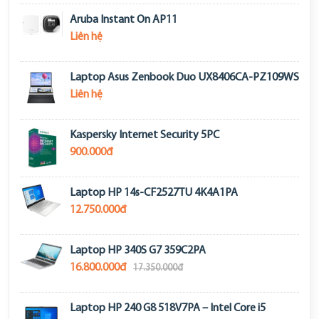
Aruba Instant On AP11
Liên hệ
Laptop Asus Zenbook Duo UX8406CA-PZ109WS
Liên hệ
Kaspersky Internet Security 5PC
900.000đ
Laptop HP 14s-CF2527TU 4K4A1PA
12.750.000đ
Laptop HP 340S G7 359C2PA
16.800.000đ
17.350.000đ
Laptop HP 240 G8 518V7PA – Intel Core i5