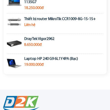
1135G7
18.250.000đ
Thiết bị router MikroTik CCR1009-8G-1S-1S+
Liên hệ
DrayTek Vigor2962
8.650.000đ
Laptop HP 240 G9 6L1Y4PA (Bạc)
19.000.000đ