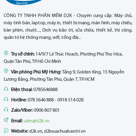
CÔNG TY TNHH PHẦN MỀM D2K - Chuyên cung cấp: Máy chủ,
máy tính bàn, laptop, máy in, thiết bị mạng, màn hình, máy chiếu,
bàn phím, chuột..., Dịch vụ bảo trì, sửa chữa, thiết kế, thi công,
quản trị hệ thống mạng, wifi, tổng đài...
Trụ sở chính:
14/9/7 Lê Thúc Hoạch, Phường Phú Thọ Hòa,
Quận Tân Phú, TP.Hồ Chí Minh
Văn phòng Phú Mỹ Hưng:
Tầng 9, Golden King, 15 Nguyễn
Lương Bằng, Phường Tân Phú, Quận 7, TP.HCM
Điện thoại:
0785646888
Hotline:
078 5646 888 - 0918 514 028
Zalo/Viber:
0906 807 801
Email:
sales@d2k.vn
Website:
d2k.vn, d2ksuachuabaotri.vn