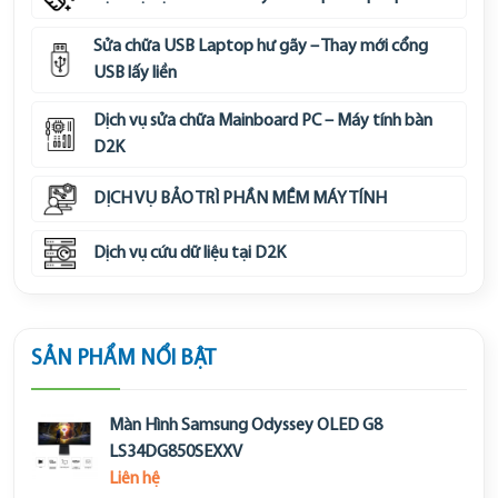
Sửa chữa USB Laptop hư gãy – Thay mới cổng
USB lấy liền
Dịch vụ sửa chữa Mainboard PC – Máy tính bàn
D2K
DỊCH VỤ BẢO TRÌ PHẦN MỀM MÁY TÍNH
Dịch vụ cứu dữ liệu tại D2K
SẢN PHẨM NỔI BẬT
Màn Hình Samsung Odyssey OLED G8
LS34DG850SEXXV
Liên hệ