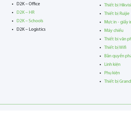
D2K – Office
Thiết bị Hikvis
D2K – HR
Thiết bị Ruijie
D2K – Schools
Mực in - giấy i
D2K – Logistics
Máy chiếu
Thiết bị văn 
Thiết bị Wifi
Bản quyền p
Linh kiện
Phụ kiện
Thiết bị Gran
 Copyright 2023
CÔNG TY TNHH PHẦN MỀM D2K
. All Rights Reserv