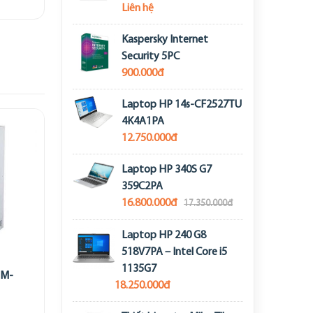
Liên hệ
Kaspersky Internet
Security 5PC
900.000đ
Laptop HP 14s-CF2527TU
4K4A1PA
12.750.000đ
Laptop HP 340S G7
359C2PA
16.800.000đ
17.350.000đ
Laptop HP 240 G8
518V7PA – Intel Core i5
1135G7
HM-
18.250.000đ