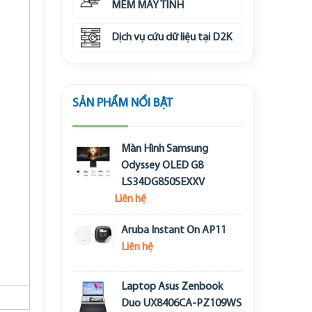
MỀM MÁY TÍNH
Dịch vụ cứu dữ liệu tại D2K
SẢN PHẨM NỔI BẬT
Màn Hình Samsung
Odyssey OLED G8
LS34DG850SEXXV
Liên hệ
Aruba Instant On AP11
Liên hệ
Laptop Asus Zenbook
Duo UX8406CA-PZ109WS