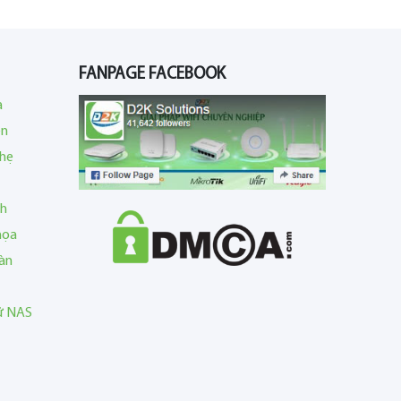
FANPAGE FACEBOOK
a
en
nhẹ
nh
họa
àn
rữ NAS