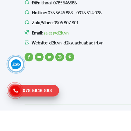
Điện thoại:
0785646888
Hotline:
078 5646 888 - 0918 514 028
Zalo/Viber:
0906 807 801
Email:
sales@d2k.vn
Website:
d2k.vn, d2ksuachuabaotri.vn
078 5646 888
©