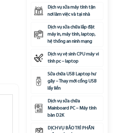
Dịch vụ sửa máy tính tận
nơi làm việc và tại nhà
Dịch vụ sửa chữa lắp đặt
máy in, máy tính, laptop,
hệ thống an ninh mạng
Dịch vụ vệ sinh CPU máy vi
tính pc – laptop
Sửa chữa USB Laptop hư
gãy – Thay mới cổng USB
lấy liền
Dịch vụ sửa chữa
Mainboard PC – Máy tính
bàn D2K
DỊCH VỤ BẢO TRÌ PHẦN