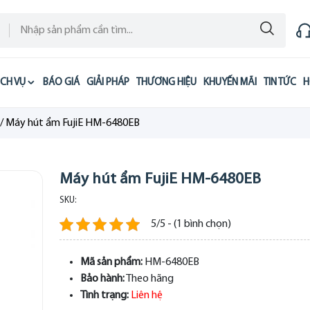
ỊCH VỤ
BÁO GIÁ
GIẢI PHÁP
THƯƠNG HIỆU
KHUYẾN MÃI
TIN TỨC
H
/
Máy hút ẩm FujiE HM-6480EB
Máy hút ẩm FujiE HM-6480EB
SKU:
5/5 - (1 bình chọn)
Mã sản phẩm:
HM-6480EB
Bảo hành:
Theo hãng
Tình trạng:
Liên hệ