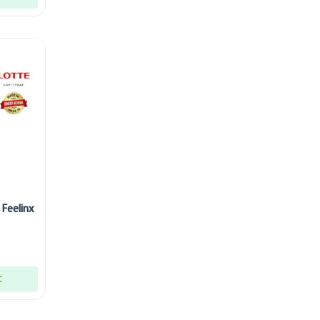
Feelinx
t