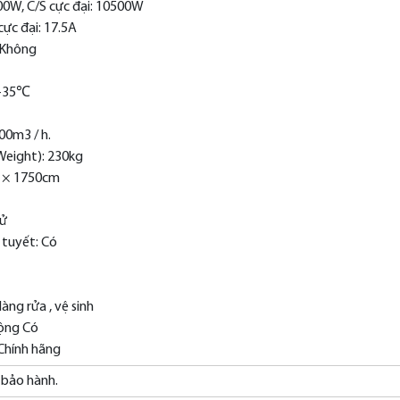
00W, C/S cực đại: 10500W
ực đại: 17.5A
 Không
5-35℃
00m3 / h.
Weight): 230kg
0 × 1750cm
tử
 tuyết: Có
àng rửa , vệ sinh
động Có
Chính hãng
bảo hành.