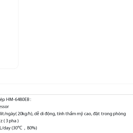
iệp HM-6480EB :
essor
lít/ngày( 20kg/h), dễ di động, tính thẩm mỹ cao, đặt trong phòng
 ( 3 pha )
80L/day (30℃，80%)