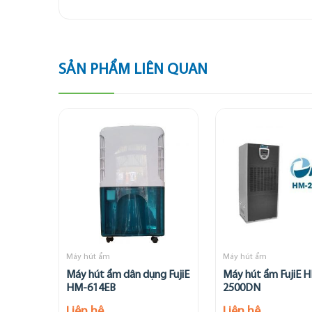
SẢN PHẨM LIÊN QUAN
Máy hút ẩm
Máy hút ẩm
Máy hút ẩm dân dụng FujiE
Máy hút ẩm FujiE 
HM-614EB
2500DN
Liên hệ
Liên hệ