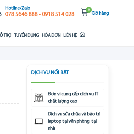
Hotline/Zalo
0
Giỏ hàng
078 5646 888 - 0918 514 028
Ỗ TRỢ
TUYỂN DỤNG
HÓA ĐƠN
LIÊN HỆ
DỊCH VỤ NỔI BẬT
Đơn vị cung cấp dịch vụ IT
chất lượng cao
Dịch vụ sửa chữa và bảo trì
laptop tại văn phòng, tại
nhà