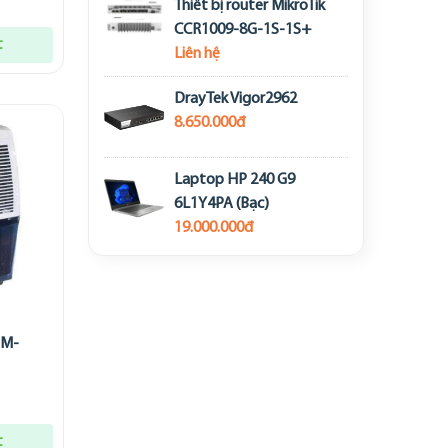
Thiết bị router MikroTik
CCR1009-8G-1S-1S+
t
Liên hệ
DrayTek Vigor2962
8.650.000đ
Laptop HP 240 G9
6L1Y4PA (Bạc)
19.000.000đ
HM-
t