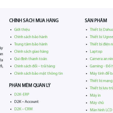
CHÍNH SÁCH MUA HÀNG
SẢN PHẨM
Giới thiệu
Thiết bị Dahu
Chính sách bảo hành
Thiết bị Ugre
Trung tâm bảo hành
Thiết bị điện 
áy
Chính sách giao hàng
Laptop
àn
Qui định thanh toán
Camera an ni
ửa
i,
Chính sách đổi – trả hàng
Gaming - Đồ 
Chính sách bảo mật thông tin
Máy tính để b
Thiết bị mạng
PHẦN MỀM QUẢN LÝ
Thiết bị lưu t
D2K-ERP
Máy in
D2K – Account
Máy chủ
D2K – CRM
Màn hình LCD