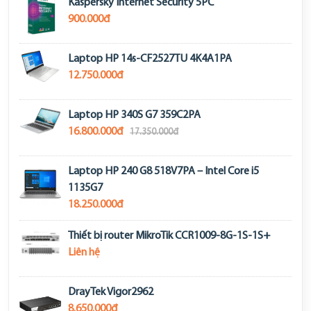
Kaspersky Internet Security 5PC
900.000đ
Laptop HP 14s-CF2527TU 4K4A1PA
12.750.000đ
Laptop HP 340S G7 359C2PA
16.800.000đ
17.350.000đ
Laptop HP 240 G8 518V7PA – Intel Core i5
1135G7
18.250.000đ
Thiết bị router MikroTik CCR1009-8G-1S-1S+
Liên hệ
DrayTek Vigor2962
8.650.000đ