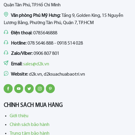
Quận Tân Phú, TP.Hồ Chí Minh
Văn phòng Phú Mỹ Hưng:
Tầng 9, Golden King, 15 Nguyễn
Lương Bằng, Phường Tân Phú, Quận 7, TP.HCM
Điện thoại:
0785646888
Hotline:
078 5646 888 - 0918 514 028
Zalo/Viber:
0906 807 801
Email:
sales@d2k.vn
Website:
d2k.vn, d2ksuachuabaotri.vn
CHÍNH SÁCH MUA HÀNG
Giới thiệu
Chính sách bảo hành
Trung tâm bảo hành