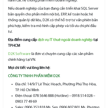
hành các hệ thống phần mềm doanh nghiệp.
Nếu doanh nghiệp của bạn đang cần triển khai SQL Server
bản quyền cho phần mềm nội bộ, ERP, kế toán hoặc hệ
thống quản lý dữ liệu, D2K có thể hỗ trợ tư vấn phiên bản
phù hợp, kiểm tra mô hình cấp phép và tối ưu chi phí đầu
tư.
Địa điểm cung cấp
dịch vụ IT thuê ngoài doanh nghiệp
tại
TPHCM
D2K Software
là đơn vị chuyên cung cấp các sản phẩm
chính hãng tại VN.
Mọi chi tiết vui lòng liên hệ:
CÔNG TY TNHH PHẦN MỀM D2K
Địa chỉ: 14/9/7 Lê Thúc Hoạch, Phường Phú Thọ Hòa,
TP. Hồ Chí Minh
Điện thoại: 078 5646 888 (Hotline) – 0918 514 028 –
0903 77 49 69
Sales: 0906 353 818 Ms. Sen, 0906 807 801 Ms. Phương