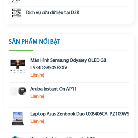
Dịch vụ cứu dữ liệu tại D2K
SẢN PHẨM NỔI BẬT
Màn Hình Samsung Odyssey OLED G8
LS34DG850SEXXV
Liên hệ
Aruba Instant On AP11
Liên hệ
Laptop Asus Zenbook Duo UX8406CA-PZ109WS
Liên hệ