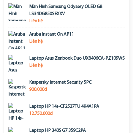
Màn Hình Samsung Odyssey OLED G8
LS34DG850SEXXV
Liên hệ
Aruba Instant On AP11
Liên hệ
Laptop Asus Zenbook Duo UX8406CA-PZ109WS
Liên hệ
Kaspersky Internet Security 5PC
900.000đ
Laptop HP 14s-CF2527TU 4K4A1PA
12.750.000đ
Laptop HP 340S G7 359C2PA