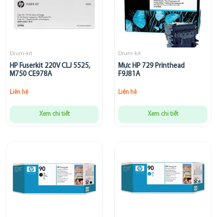
Drum-kit
Drum-kit
HP Fuserkit 220V CLJ 5525,
Mực HP 729 Printhead
M750 CE978A
F9J81A
Liên hệ
Liên hệ
Xem chi tiết
Xem chi tiết