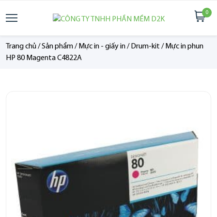
0
Trang chủ
/
Sản phẩm
/
Mực in - giấy in
/
Drum-kit
/
Mực in phun
HP 80 Magenta C4822A