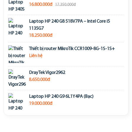
16.800.000đ
17.350.000đ
Laptop HP 240 G8 518V7PA – Intel Core i5
1135G7
18.250.000đ
Thiết bị router MikroTik CCR1009-8G-1S-1S+
Liên hệ
DrayTek Vigor2962
8.650.000đ
Laptop HP 240 G9 6L1Y4PA (Bạc)
19.000.000đ