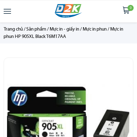
0
Trang chủ
/
Sản phẩm
/
Mực in - giấy in
/
Mực in phun
/
Mực in
phun HP 905XL Black T6M17AA