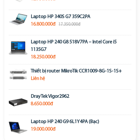
Laptop HP 340S G7 359C2PA
16.800.000đ
17.350.000đ
Laptop HP 240 G8 518V7PA – Intel Core i5
1135G7
18.250.000đ
Thiết bị router MikroTik CCR1009-8G-1S-1S+
Liên hệ
DrayTek Vigor2962
8.650.000đ
Laptop HP 240 G9 6L1Y4PA (Bạc)
19.000.000đ