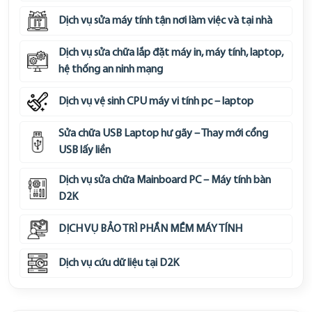
Dịch vụ sửa máy tính tận nơi làm việc và tại nhà
Dịch vụ sửa chữa lắp đặt máy in, máy tính, laptop,
hệ thống an ninh mạng
Dịch vụ vệ sinh CPU máy vi tính pc – laptop
Sửa chữa USB Laptop hư gãy – Thay mới cổng
USB lấy liền
Dịch vụ sửa chữa Mainboard PC – Máy tính bàn
D2K
DỊCH VỤ BẢO TRÌ PHẦN MỀM MÁY TÍNH
Dịch vụ cứu dữ liệu tại D2K