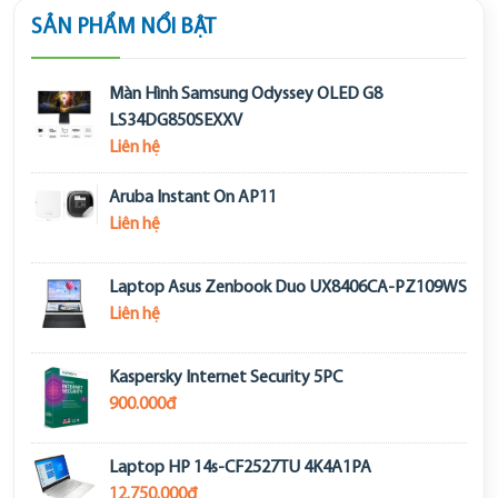
SẢN PHẨM NỔI BẬT
Màn Hình Samsung Odyssey OLED G8
LS34DG850SEXXV
Liên hệ
Aruba Instant On AP11
Liên hệ
Laptop Asus Zenbook Duo UX8406CA-PZ109WS
Liên hệ
Kaspersky Internet Security 5PC
900.000đ
Laptop HP 14s-CF2527TU 4K4A1PA
12.750.000đ