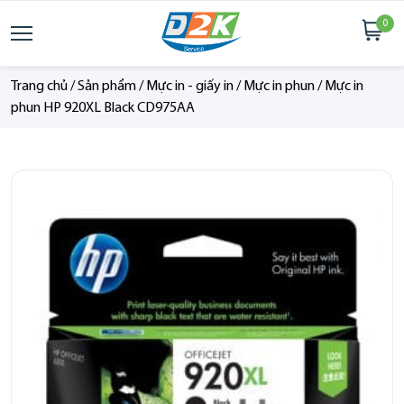
0
Trang chủ
/
Sản phẩm
/
Mực in - giấy in
/
Mực in phun
/
Mực in
phun HP 920XL Black CD975AA