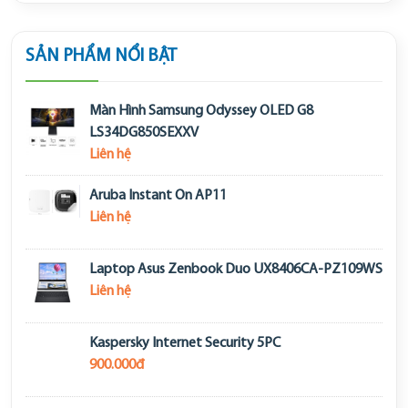
SẢN PHẨM NỔI BẬT
Màn Hình Samsung Odyssey OLED G8
LS34DG850SEXXV
Liên hệ
Aruba Instant On AP11
Liên hệ
Laptop Asus Zenbook Duo UX8406CA-PZ109WS
Liên hệ
Kaspersky Internet Security 5PC
900.000đ