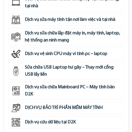
tại nhà
Dịch vụ sửa máy tính tận nơi làm việc và tại nhà
Dịch vụ sửa chữa lắp đặt máy in, máy tính, laptop,
hệ thống an ninh mạng
Dịch vụ vệ sinh CPU máy vi tính pc – laptop
Sửa chữa USB Laptop hư gãy – Thay mới cổng
USB lấy liền
Dịch vụ sửa chữa Mainboard PC – Máy tính bàn
D2K
DỊCH VỤ BẢO TRÌ PHẦN MỀM MÁY TÍNH
Dịch vụ cứu dữ liệu tại D2K