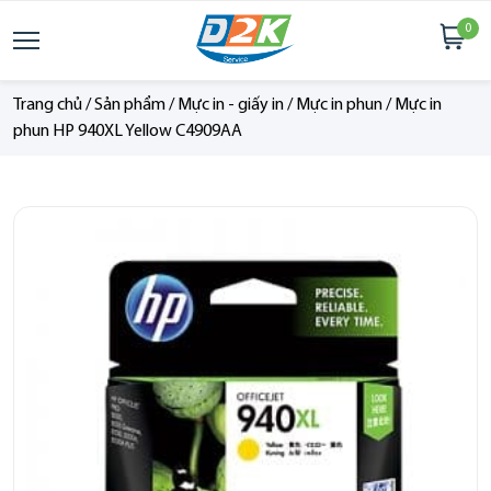
0
Trang chủ
/
Sản phẩm
/
Mực in - giấy in
/
Mực in phun
/
Mực in
phun HP 940XL Yellow C4909AA