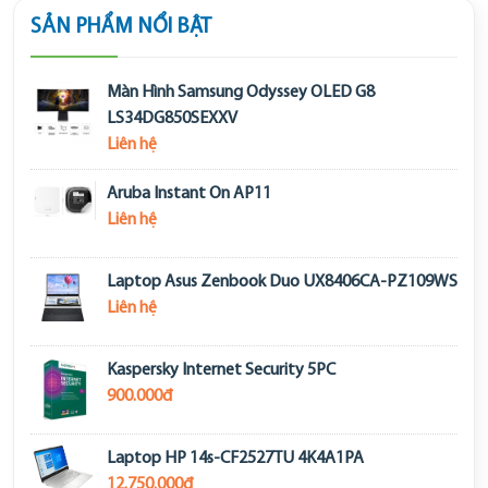
SẢN PHẨM NỔI BẬT
Màn Hình Samsung Odyssey OLED G8
LS34DG850SEXXV
Liên hệ
Aruba Instant On AP11
Liên hệ
Laptop Asus Zenbook Duo UX8406CA-PZ109WS
Liên hệ
Kaspersky Internet Security 5PC
900.000đ
Laptop HP 14s-CF2527TU 4K4A1PA
12.750.000đ