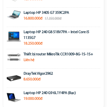
Laptop HP 340S G7 359C2PA
16.800.000đ
17.350.000đ
Laptop HP 240 G8 518V7PA – Intel Core i5
1135G7
18.250.000đ
Thiết bị router MikroTik CCR1009-8G-1S-1S+
Liên hệ
DrayTek Vigor2962
8.650.000đ
Laptop HP 240 G9 6L1Y4PA (Bạc)
19.000.000đ