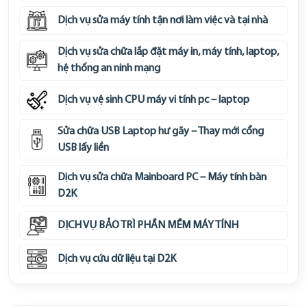
Dịch vụ sửa máy tính tận nơi làm việc và tại nhà
Dịch vụ sửa chữa lắp đặt máy in, máy tính, laptop,
hệ thống an ninh mạng
Dịch vụ vệ sinh CPU máy vi tính pc – laptop
Sửa chữa USB Laptop hư gãy – Thay mới cổng
USB lấy liền
Dịch vụ sửa chữa Mainboard PC – Máy tính bàn
D2K
DỊCH VỤ BẢO TRÌ PHẦN MỀM MÁY TÍNH
Dịch vụ cứu dữ liệu tại D2K