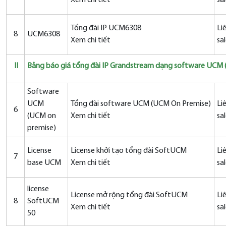
Xem chi tiết
sa
Tổng đài IP UCM6308
Li
8
UCM6308
Xem chi tiết
sa
II
Bảng báo giá tổng đài IP Grandstream dạng software UCM (C
Software
UCM
Tổng đài software UCM (UCM On Premise)
Li
6
(UCM on
Xem chi tiết
sa
premise)
License
License khởi tạo tổng đài SoftUCM
Li
7
base UCM
Xem chi tiết
sa
license
License mở rộng tổng đài SoftUCM
Li
8
SoftUCM
Xem chi tiết
sa
50