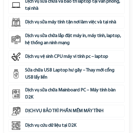
Dịch vụ sửa chữa và bảo trì laptop tại văn phòng,
tại nhà
Dịch vụ sửa máy tính tận nơi làm việc và tại nhà
Dịch vụ sửa chữa lắp đặt máy in, máy tính, laptop,
hệ thống an ninh mạng
Dịch vụ vệ sinh CPU máy vi tính pc – laptop
Sửa chữa USB Laptop hư gãy – Thay mới cổng
USB lấy liền
Dịch vụ sửa chữa Mainboard PC – Máy tính bàn
D2K
DỊCH VỤ BẢO TRÌ PHẦN MỀM MÁY TÍNH
Dịch vụ cứu dữ liệu tại D2K