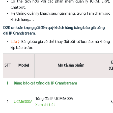
Có thể tích hợp với các phần mềm quản lý (CRM, ERP),
Chatbot.
Hệ thống quản lý khách sạn, ngân hàng, trung tâm chăm sóc
khách hàng,…
D2K xin trân trọng gửi đến quý khách hàng bảng báo giá tổng
đài IP Grandstream.
Lưu ý
: Bảng báo giá có thể thay đổi bất cứ lúc nào mà không
kịp báo trước
Đ
STT
Model
Mô tả sản phẩm
(C
I
Bảng báo giá tổng đài IP Grandstream
Tổng đài IP UCM6300A
1
UCM6300A
8
Xem chi tiết