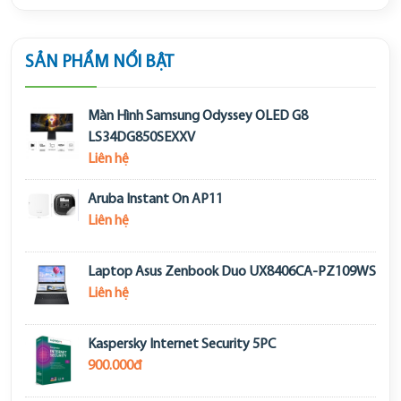
SẢN PHẨM NỔI BẬT
Màn Hình Samsung Odyssey OLED G8
LS34DG850SEXXV
Liên hệ
Aruba Instant On AP11
Liên hệ
Laptop Asus Zenbook Duo UX8406CA-PZ109WS
Liên hệ
Kaspersky Internet Security 5PC
900.000đ