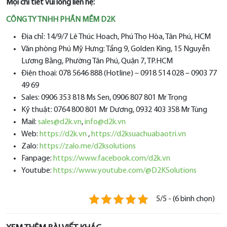
Mọi chi tiết vui lòng liên hệ:
CÔNG TY TNHH PHẦN MỀM D2K
Địa chỉ: 14/9/7 Lê Thúc Hoạch, Phú Thọ Hòa, Tân Phú, HCM
Văn phòng Phú Mỹ Hưng: Tầng 9, Golden King, 15 Nguyễn
Lương Bằng, Phường Tân Phú, Quận 7, TP.HCM
Điện thoại: 078 5646 888 (Hotline) – 0918 514 028 – 0903 77
49 69
Sales: 0906 353 818 Ms Sen, 0906 807 801 Mr Trọng
Kỹ thuật: 0764 800 801 Mr Dương, 0932 403 358 Mr Tùng
Mail:
sales@d2k.vn
,
info@d2k.vn
Web:
https://d2k.vn
,
https://d2ksuachuabaotri.vn
Zalo:
https://zalo.me/d2ksolutions
Fanpage:
https://www.facebook.com/d2k.vn
Youtube:
https://www.youtube.com/@D2KSolutions
5/5 - (6 bình chọn)