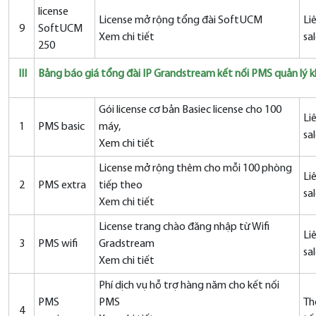
license
License mở rộng tổng đài SoftUCM
Li
9
SoftUCM
Xem chi tiết
sa
250
III
Bảng báo giá tổng đài IP Grandstream kết nối PMS quản lý k
Gói license cơ bản Basiec license cho 100
Li
1
PMS basic
máy,
sa
Xem chi tiết
License mở rộng thêm cho mỗi 100 phòng
Li
2
PMS extra
tiếp theo
sa
Xem chi tiết
License trang chào đăng nhập từ Wifi
Li
3
PMS wifi
Gradstream
sa
Xem chi tiết
Phí dịch vụ hỗ trợ hàng năm cho kết nối
PMS
PMS
Th
4