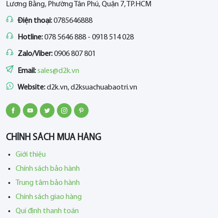
Lương Bằng, Phường Tân Phú, Quận 7, TP.HCM
Điện thoại:
0785646888
Hotline:
078 5646 888 - 0918 514 028
Zalo/Viber:
0906 807 801
Email:
sales@d2k.vn
Website:
d2k.vn, d2ksuachuabaotri.vn
CHÍNH SÁCH MUA HÀNG
Giới thiệu
Chính sách bảo hành
Trung tâm bảo hành
Chính sách giao hàng
Qui định thanh toán