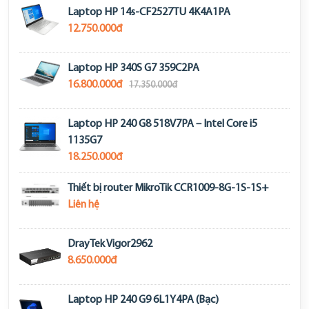
Laptop HP 14s-CF2527TU 4K4A1PA
12.750.000đ
Laptop HP 340S G7 359C2PA
16.800.000đ
17.350.000đ
Laptop HP 240 G8 518V7PA – Intel Core i5
1135G7
18.250.000đ
Thiết bị router MikroTik CCR1009-8G-1S-1S+
Liên hệ
DrayTek Vigor2962
8.650.000đ
Laptop HP 240 G9 6L1Y4PA (Bạc)