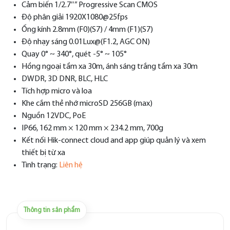
Cảm biến 1/2.7″” Progressive Scan CMOS
Độ phân giải 1920X1080@25fps
Ống kính 2.8mm (F0)(S7) / 4mm (F1)(S7)
Độ nhạy sáng 0.01Lux@(F1.2, AGC ON)
Quay 0° ~ 340°, quét -5° ~ 105°
Hồng ngoại tầm xa 30m, ánh sáng trắng tầm xa 30m
DWDR, 3D DNR, BLC, HLC
Tích hợp micro và loa
Khe cắm thẻ nhớ microSD 256GB (max)
Nguồn 12VDC, PoE
IP66, 162 mm × 120 mm × 234.2 mm, 700g
Kết nối Hik-connect cloud and app giúp quản lý và xem
thiết bị từ xa
Tình trạng:
Liên hệ
Thông tin sản phẩm