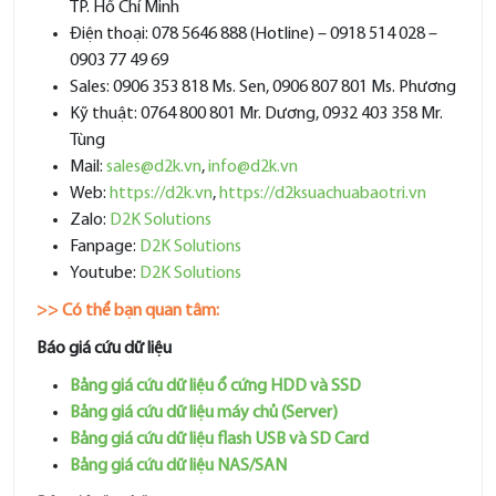
TP. Hồ Chí Minh
Điện thoại: 078 5646 888 (Hotline) – 0918 514 028 –
0903 77 49 69
Sales: 0906 353 818 Ms. Sen, 0906 807 801 Ms. Phương
Kỹ thuật: 0764 800 801 Mr. Dương, 0932 403 358 Mr.
Tùng
Mail:
sales@d2k.vn
,
info@d2k.vn
Web:
https://d2k.vn
,
https://d2ksuachuabaotri.vn
Zalo:
D2K Solutions
Fanpage:
D2K Solutions
Youtube:
D2K Solutions
>> Có thể bạn quan tâm:
Báo giá cứu dữ liệu
Bảng giá cứu dữ liệu ổ cứng HDD và SSD
Bảng giá cứu dữ liệu máy chủ (Server)
Bảng giá cứu dữ liệu flash USB và SD Card
Bảng giá cứu dữ liệu NAS/SAN