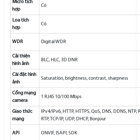
Micro tích
Có
hợp
Loa tích
Có
hợp
WDR
Digital WDR
Cải thiện
BLC, HLC, 3D DNR
hình ảnh
Cài đặt hình
Saturation, brightness, contrast, sharpness
ảnh
Cổng mạng
1 RJ45 10/100 Mbps
camera
Giao thức
IPv4/IPv6, HTTP, HTTPS, QoS, DNS, DDNS, NTP, 
mạng
RTP, TCP/IP, UDP, DHCP, Bonjour
API
ONVIF, ISAPI, SDK