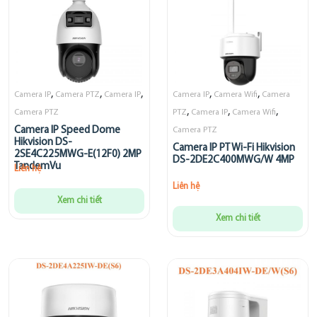
,
,
,
,
,
Camera IP
Camera PTZ
Camera IP
Camera IP
Camera Wifi
Camera
,
,
,
Camera PTZ
PTZ
Camera IP
Camera Wifi
Camera IP Speed Dome
Camera PTZ
Hikvision DS-
Camera IP PT Wi-Fi Hikvision
2SE4C225MWG-E(12F0) 2MP
DS-2DE2C400MWG/W 4MP
TandemVu
Liên hệ
Liên hệ
Xem chi tiết
Xem chi tiết