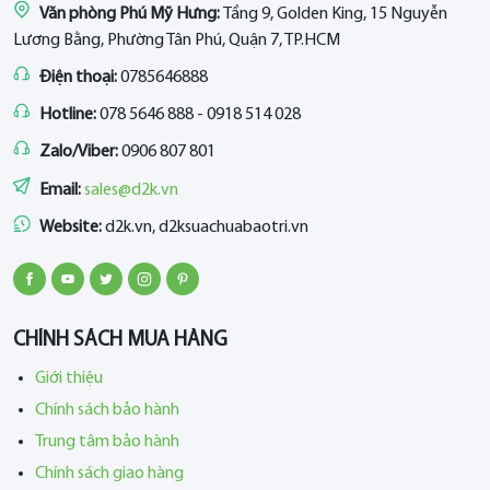
Văn phòng Phú Mỹ Hưng:
Tầng 9, Golden King, 15 Nguyễn
Lương Bằng, Phường Tân Phú, Quận 7, TP.HCM
Điện thoại:
0785646888
Hotline:
078 5646 888 - 0918 514 028
Zalo/Viber:
0906 807 801
Email:
sales@d2k.vn
Website:
d2k.vn, d2ksuachuabaotri.vn
CHÍNH SÁCH MUA HÀNG
Giới thiệu
Chính sách bảo hành
Trung tâm bảo hành
Chính sách giao hàng