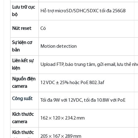
Lưu trữ cục
Hỗ trợ microSD/SDHC/SDXC tối đa 256GB
bộ
Nút reset
Có
Sự kiện cơ
Motion detection
bản
Liên kết sự
Upload FTP, báo trung tâm, gửi email, lưu thẻ nh
kiện
Nguồn điện
12 VDC ± 25% hoặc PoE 802.3af
camera
Công suất
Tối đa 9W với 12VDC, tối đa 10.8W với PoE
Kích thước
162 × 120 × 234.2 mm
camera
Kích thước
205 × 167 × 289 mm