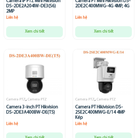
Camera IP PTZ Mini Hikvision
Camera PT Mini Hikvision DS-
DS-2DE2A204IW-DE3(S6)
2DE2C400MWG-4G 4MP, 4G
2MP
Liên hệ
Liên hệ
Xem chi tiết
Xem chi tiết
,
,
Camera PTZ
Camera PTZ
Camera PTZ
Camera PTZ
Camera 3-inch PT Hikvision
Camera PT Hikivision DS-
DS-2DE3A400BW-DE(T5)
2SE2C400MWG-E/14 4MP
Kép
Liên hệ
Liên hệ
Xem chi tiết
Xem chi tiết