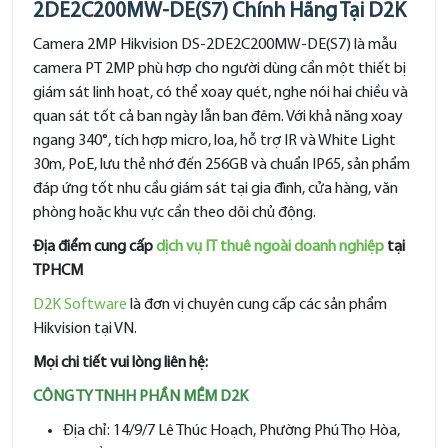
2DE2C200MW-DE(S7) Chính Hãng Tại D2K
Camera 2MP Hikvision DS-2DE2C200MW-DE(S7) là mẫu
camera PT 2MP phù hợp cho người dùng cần một thiết bị
giám sát linh hoạt, có thể xoay quét, nghe nói hai chiều và
quan sát tốt cả ban ngày lẫn ban đêm. Với khả năng xoay
ngang 340°, tích hợp micro, loa, hỗ trợ IR và White Light
30m, PoE, lưu thẻ nhớ đến 256GB và chuẩn IP65, sản phẩm
đáp ứng tốt nhu cầu giám sát tại gia đình, cửa hàng, văn
phòng hoặc khu vực cần theo dõi chủ động.
Địa điểm cung cấp
dịch vụ IT thuê ngoài doanh nghiệp
tại
TPHCM
D2K Software
là đơn vị chuyên cung cấp các sản phẩm
Hikvision tại VN.
Mọi chi tiết vui lòng liên hệ:
CÔNG TY TNHH PHẦN MỀM D2K
Địa chỉ: 14/9/7 Lê Thúc Hoạch, Phường Phú Thọ Hòa,