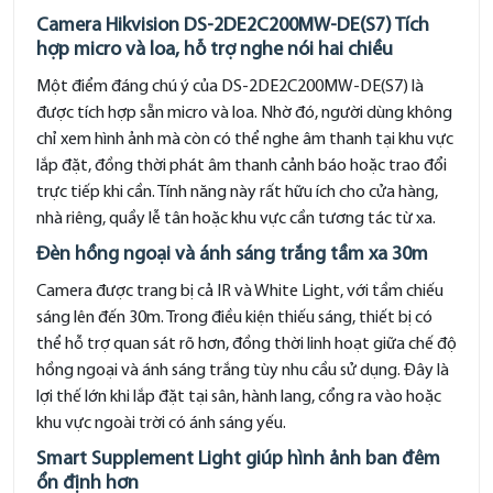
Camera Hikvision DS-2DE2C200MW-DE(S7) Tích
hợp micro và loa, hỗ trợ nghe nói hai chiều
Một điểm đáng chú ý của DS-2DE2C200MW-DE(S7) là
được tích hợp sẵn micro và loa. Nhờ đó, người dùng không
chỉ xem hình ảnh mà còn có thể nghe âm thanh tại khu vực
lắp đặt, đồng thời phát âm thanh cảnh báo hoặc trao đổi
trực tiếp khi cần. Tính năng này rất hữu ích cho cửa hàng,
nhà riêng, quầy lễ tân hoặc khu vực cần tương tác từ xa.
Đèn hồng ngoại và ánh sáng trắng tầm xa 30m
Camera được trang bị cả IR và White Light, với tầm chiếu
sáng lên đến 30m. Trong điều kiện thiếu sáng, thiết bị có
thể hỗ trợ quan sát rõ hơn, đồng thời linh hoạt giữa chế độ
hồng ngoại và ánh sáng trắng tùy nhu cầu sử dụng. Đây là
lợi thế lớn khi lắp đặt tại sân, hành lang, cổng ra vào hoặc
khu vực ngoài trời có ánh sáng yếu.
Smart Supplement Light giúp hình ảnh ban đêm
ổn định hơn