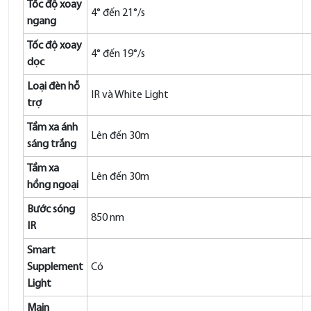
Tốc độ xoay
4° đến 21°/s
ngang
Tốc độ xoay
4° đến 19°/s
dọc
Loại đèn hỗ
IR và White Light
trợ
Tầm xa ánh
Lên đến 30m
sáng trắng
Tầm xa
Lên đến 30m
hồng ngoại
Bước sóng
850 nm
IR
Smart
Supplement
Có
Light
Main