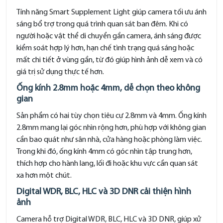
Tính năng Smart Supplement Light giúp camera tối ưu ánh
sáng bổ trợ trong quá trình quan sát ban đêm. Khi có
người hoặc vật thể di chuyển gần camera, ánh sáng được
kiểm soát hợp lý hơn, hạn chế tình trạng quá sáng hoặc
mất chi tiết ở vùng gần, từ đó giúp hình ảnh dễ xem và có
giá trị sử dụng thực tế hơn.
Ống kính 2.8mm hoặc 4mm, dễ chọn theo không
gian
Sản phẩm có hai tùy chọn tiêu cự 2.8mm và 4mm. Ống kính
2.8mm mang lại góc nhìn rộng hơn, phù hợp với không gian
cần bao quát như sân nhà, cửa hàng hoặc phòng làm việc.
Trong khi đó, ống kính 4mm có góc nhìn tập trung hơn,
thích hợp cho hành lang, lối đi hoặc khu vực cần quan sát
xa hơn một chút.
Digital WDR, BLC, HLC và 3D DNR cải thiện hình
ảnh
Camera hỗ trợ Digital WDR, BLC, HLC và 3D DNR, giúp xử