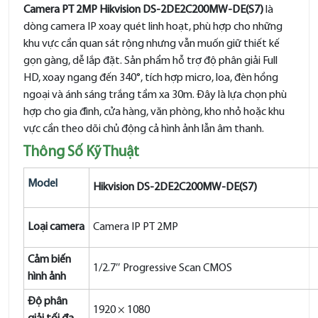
Camera PT 2MP Hikvision DS-2DE2C200MW-DE(S7)
là
dòng camera IP xoay quét linh hoạt, phù hợp cho những
khu vực cần quan sát rộng nhưng vẫn muốn giữ thiết kế
gọn gàng, dễ lắp đặt. Sản phẩm hỗ trợ độ phân giải Full
HD, xoay ngang đến 340°, tích hợp micro, loa, đèn hồng
ngoại và ánh sáng trắng tầm xa 30m. Đây là lựa chọn phù
hợp cho gia đình, cửa hàng, văn phòng, kho nhỏ hoặc khu
vực cần theo dõi chủ động cả hình ảnh lẫn âm thanh.
Thông Số Kỹ Thuật
Model
Hikvision DS-2DE2C200MW-DE(S7)
Loại camera
Camera IP PT 2MP
Cảm biến
1/2.7″ Progressive Scan CMOS
hình ảnh
Độ phân
1920 × 1080