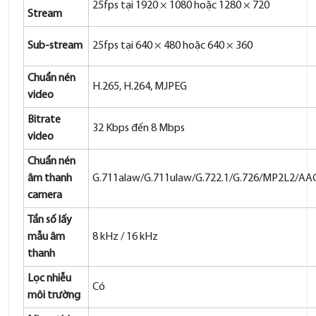
25fps tại 1920 × 1080 hoặc 1280 × 720
Stream
Sub-stream
25fps tại 640 × 480 hoặc 640 × 360
Chuẩn nén
H.265, H.264, MJPEG
video
Bitrate
32 Kbps đến 8 Mbps
video
Chuẩn nén
âm thanh
G.711alaw/G.711ulaw/G.722.1/G.726/MP2L2/A
camera
Tần số lấy
mẫu âm
8 kHz / 16 kHz
thanh
Lọc nhiễu
Có
môi trường