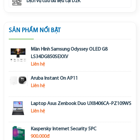
Dịch vụ cứu dữ liệu tại D2K
SẢN PHẨM NỔI BẬT
Màn Hình Samsung Odyssey OLED G8
LS34DG850SEXXV
Liên hệ
Aruba Instant On AP11
Liên hệ
Laptop Asus Zenbook Duo UX8406CA-PZ109WS
Liên hệ
Kaspersky Internet Security 5PC
900.000đ