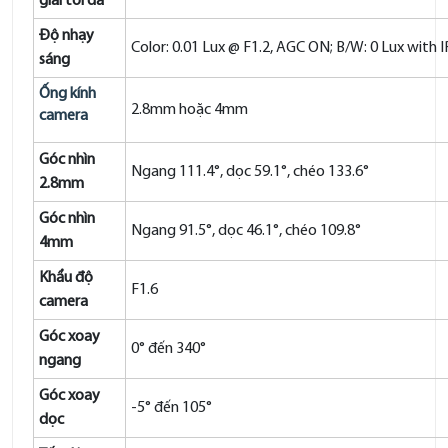
giải tối đa
Độ nhạy
Color: 0.01 Lux @ F1.2, AGC ON; B/W: 0 Lux with I
sáng
Ống kính
2.8mm hoặc 4mm
camera
Góc nhìn
Ngang 111.4°, dọc 59.1°, chéo 133.6°
2.8mm
Góc nhìn
Ngang 91.5°, dọc 46.1°, chéo 109.8°
4mm
Khẩu độ
F1.6
camera
Góc xoay
0° đến 340°
ngang
Góc xoay
-5° đến 105°
dọc