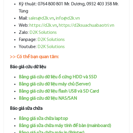
Kỹ thuật: 0764 800 801 Mr. Dương, 0932 403 358 Mr.
Tùng
Mail:
sales@d2k.vn
,
info@d2k.vn
Web:
https://d2k.vn
,
https://d2ksuachuabaotri.vn
Zalo:
D2K Solutions
Fanpage:
D2K Solutions
Youtube:
D2K Solutions
>> Có thể bạn quan tâm:
Báo giá cứu dữ liệu
Bảng giá cứu dữ liệu ổ cứng HDD và SSD
Bảng giá cứu dữ liệu máy chủ (Server)
Bảng giá cứu dữ liệu flash USB và SD Card
Bảng giá cứu dữ liệu NAS/SAN
Báo giá sữa chữa
Bảng giá sửa chữa laptop
Bảng giá sửa chữa máy tính để bàn (mainboard)