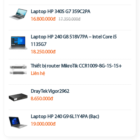
Laptop HP 340S G7 359C2PA
16.800.000đ
17.350.000đ
Laptop HP 240 G8 518V7PA – Intel Core i5
1135G7
18.250.000đ
Thiết bị router MikroTik CCR1009-8G-1S-1S+
Liên hệ
DrayTek Vigor2962
8.650.000đ
Laptop HP 240 G9 6L1Y4PA (Bạc)
19.000.000đ