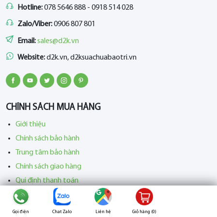
Hotline:
078 5646 888 - 0918 514 028
Zalo/Viber:
0906 807 801
Email:
sales@d2k.vn
Website:
d2k.vn, d2ksuachuabaotri.vn
CHÍNH SÁCH MUA HÀNG
Giới thiệu
Chính sách bảo hành
Trung tâm bảo hành
Chính sách giao hàng
Qui định thanh toán
Chính sách đổi – trả hàng
Chính sách bảo mật thông tin
Gọi điện
Chat Zalo
Liên hệ
Giỏ hàng (
0
)