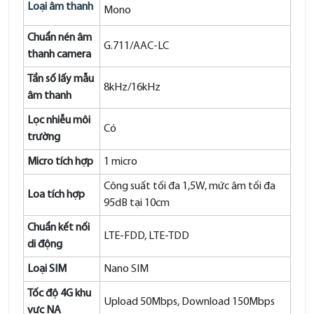
Loại âm thanh
Mono
Chuẩn nén âm
G.711/AAC-LC
thanh camera
Tần số lấy mẫu
8kHz/16kHz
âm thanh
Lọc nhiễu môi
Có
trường
Micro tích hợp
1 micro
Công suất tối đa 1,5W, mức âm tối đa
Loa tích hợp
95dB tại 10cm
Chuẩn kết nối
LTE-FDD, LTE-TDD
di động
Loại SIM
Nano SIM
Tốc độ 4G khu
Upload 50Mbps, Download 150Mbps
vực NA