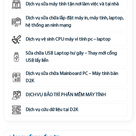
Dịch vụ sửa máy tính tận nơi làm việc và tại nhà
Dịch vụ sửa chữa lắp đặt máy in, máy tính, laptop,
hệ thống an ninh mạng
Dịch vụ vệ sinh CPU máy vi tính pc – laptop
Sửa chữa USB Laptop hư gãy – Thay mới cổng
USB lấy liền
Dịch vụ sửa chữa Mainboard PC – Máy tính bàn
D2K
DỊCH VỤ BẢO TRÌ PHẦN MỀM MÁY TÍNH
Dịch vụ cứu dữ liệu tại D2K