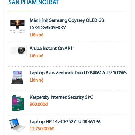
SẢN PHẨM NỔI BẬT
Màn Hình Samsung Odyssey OLED G8
LS34DG850SEXXV
Liên hệ
Aruba Instant On AP11
Liên hệ
Laptop Asus Zenbook Duo UX8406CA-PZ109WS
Liên hệ
Kaspersky Internet Security 5PC
900.000đ
Laptop HP 14s-CF2527TU 4K4A1PA
12.750.000đ