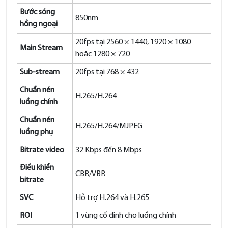
Bước sóng
850nm
hồng ngoại
20fps tại 2560 × 1440, 1920 × 1080
Main Stream
hoặc 1280 × 720
Sub-stream
20fps tại 768 × 432
Chuẩn nén
H.265/H.264
luồng chính
Chuẩn nén
H.265/H.264/MJPEG
luồng phụ
Bitrate video
32 Kbps đến 8 Mbps
Điều khiển
CBR/VBR
bitrate
SVC
Hỗ trợ H.264 và H.265
ROI
1 vùng cố định cho luồng chính