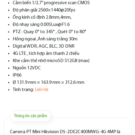
Cảm biến 1/2.7” progressive scan CMOS
Độ phân giải 2560×1440@20fps
Ống kính cố định 2.8mm,4mm,
Độ nhạy sáng 0.005Lux@F1.6
PTZ : Quay 0° to 345° , Quét 0° to 80°
Hồng ngoại ,Ánh sáng trắng 30m
Digital WDR, AGC, BLC, 3D DNR
4G LTE , tích hợp âm thanh 2 chiều
Khe cắm thẻ nhớ microSD 512GB (max)
Nguồn 12VDC
IP66
Ø 131.9 mm × 163.9 mm × 312.6 mm
Tình trạng:
Liên hệ
Thông tin sản phẩm
Camera PT Mini Hikvision DS-2DE2C400MWG-4G 4MP là