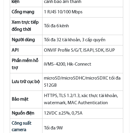
kiện
cảnh báo âm thanh
Cổng mạng
1 RJ45 10/100 Mbps
Xem trực tiếp
Tối đa 6 kênh
đồng thời
Người dùng
Tối đa 32 tài khoản, 3 cấp quyền
API
ONVIF Profile S/G/T, ISAPI, SDK, ISUP
Phần mềm hỗ
iVMS-4200, Hik-Connect
trợ
microSD/microSDHC/microSDXC tối đa
Lưu trữ cục bộ
512GB
HTTPS, TLS 1.2/1.3, xác thực tài khoản,
Bảo mật
watermark, MAC Authentication
Nguồn điện
12VDC ±25%, 0,75A
Công suất
Tối đa 9W
camera