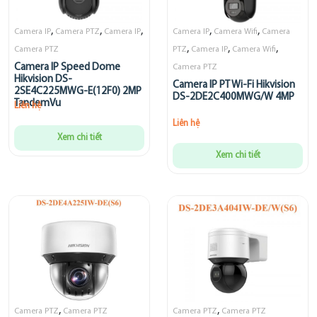
,
,
,
,
,
Camera IP
Camera PTZ
Camera IP
Camera IP
Camera Wifi
Camera
,
,
,
Camera PTZ
PTZ
Camera IP
Camera Wifi
Camera IP Speed Dome
Camera PTZ
Hikvision DS-
Camera IP PT Wi-Fi Hikvision
2SE4C225MWG-E(12F0) 2MP
DS-2DE2C400MWG/W 4MP
TandemVu
Liên hệ
Liên hệ
Xem chi tiết
Xem chi tiết
,
,
Camera PTZ
Camera PTZ
Camera PTZ
Camera PTZ