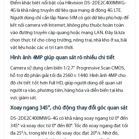
Điểm khác biệt nổi bật của Hikvision DS-2DE2C400MWG-
4G là khả năng truyền dữ liệu qua mạng di động 4G LTE.
Người dùng chỉ cần lắp Nano SIM có gói dữ liệu phù hợp để
kết nối camera với Internet, không phụ thuộc hoàn toàn
vào đường truyền cáp quang hoặc mạng LAN. Đây là lựa
chọn thực tế cho công trường, nông trại, nhà kho ở xa, bãi
vật liệu hoặc các vị trí tạm thời.
Hình ảnh 4MP giúp quan sát rõ nhiều chi tiết
Camera sử dụng cảm biến 1/2.7″ Progressive Scan CMOS,
hỗ trợ độ phân giải tối đa 2560 × 1440. Hình ảnh 4MP cho
độ chi tiết tốt hơn Full HD, giúp người dùng dễ quan sát
người ra vào, phương tiện, hàng hóa và diễn biến tại khu
vực giám sát.
Xoay ngang 345°, chủ động thay đổi góc quan sát
DS-2DE2C400MWG-4G có khả năng xoay ngang từ 0° đến
345° và xoay dọc từ 0° đến 80°. Tốc độ xoay ngang đạt tối
đa 25°/s, trong khi tốc độ xoay dọc đạt 20°/s. Nhờ đó,