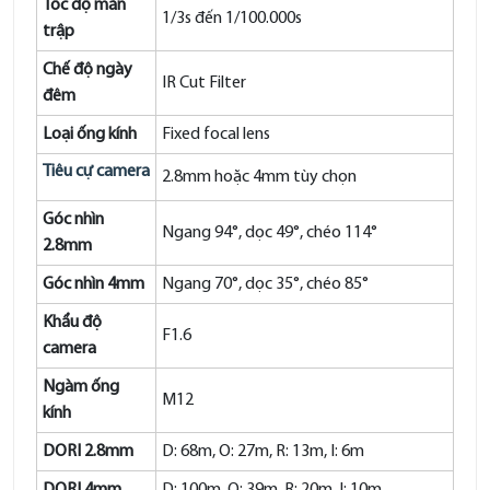
Tốc độ màn
1/3s đến 1/100.000s
trập
Chế độ ngày
IR Cut Filter
đêm
Loại ống kính
Fixed focal lens
Tiêu cự camera
2.8mm hoặc 4mm tùy chọn
Góc nhìn
Ngang 94°, dọc 49°, chéo 114°
2.8mm
Góc nhìn 4mm
Ngang 70°, dọc 35°, chéo 85°
Khẩu độ
F1.6
camera
Ngàm ống
M12
kính
DORI 2.8mm
D: 68m, O: 27m, R: 13m, I: 6m