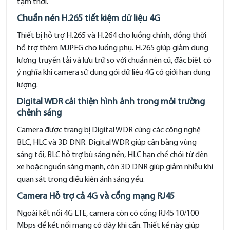
tạm thời.
Chuẩn nén H.265 tiết kiệm dữ liệu 4G
Thiết bị hỗ trợ H.265 và H.264 cho luồng chính, đồng thời
hỗ trợ thêm MJPEG cho luồng phụ. H.265 giúp giảm dung
lượng truyền tải và lưu trữ so với chuẩn nén cũ, đặc biệt có
ý nghĩa khi camera sử dụng gói dữ liệu 4G có giới hạn dung
lượng.
Digital WDR cải thiện hình ảnh trong môi trường
chênh sáng
Camera được trang bị Digital WDR cùng các công nghệ
BLC, HLC và 3D DNR. Digital WDR giúp cân bằng vùng
sáng tối, BLC hỗ trợ bù sáng nền, HLC hạn chế chói từ đèn
xe hoặc nguồn sáng mạnh, còn 3D DNR giúp giảm nhiễu khi
quan sát trong điều kiện ánh sáng yếu.
Camera Hỗ trợ cả 4G và cổng mạng RJ45
Ngoài kết nối 4G LTE, camera còn có cổng RJ45 10/100
Mbps để kết nối mạng có dây khi cần. Thiết kế này giúp