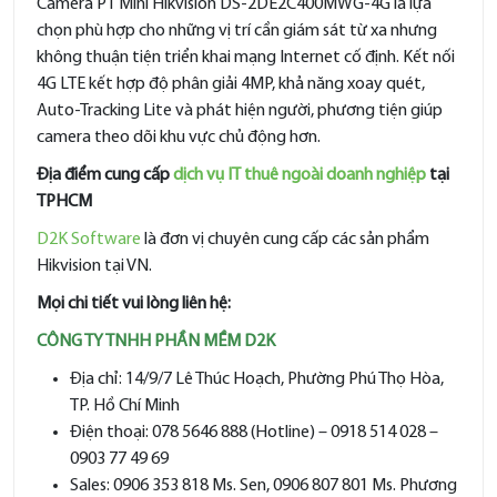
Camera PT Mini Hikvision DS-2DE2C400MWG-4G là lựa
chọn phù hợp cho những vị trí cần giám sát từ xa nhưng
không thuận tiện triển khai mạng Internet cố định. Kết nối
4G LTE kết hợp độ phân giải 4MP, khả năng xoay quét,
Auto-Tracking Lite và phát hiện người, phương tiện giúp
camera theo dõi khu vực chủ động hơn.
Địa điểm cung cấp
dịch vụ IT thuê ngoài doanh nghiệp
tại
TPHCM
D2K Software
là đơn vị chuyên cung cấp các sản phẩm
Hikvision tại VN.
Mọi chi tiết vui lòng liên hệ:
CÔNG TY TNHH PHẦN MỀM D2K
Địa chỉ: 14/9/7 Lê Thúc Hoạch, Phường Phú Thọ Hòa,
TP. Hồ Chí Minh
Điện thoại: 078 5646 888 (Hotline) – 0918 514 028 –
0903 77 49 69
Sales: 0906 353 818 Ms. Sen, 0906 807 801 Ms. Phương