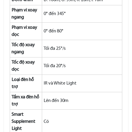
DORI 4mm
D: 100m, O: 39m, R: 20m, I: 10m
Phạm vi xoay
0° đến 345°
ngang
Phạm vi xoay
0° đến 80°
dọc
Tốc độ xoay
Tối đa 25°/s
ngang
Tốc độ xoay
Tối đa 20°/s
dọc
Loại đèn hỗ
IR và White Light
trợ
Tầm xa đèn hỗ
Lên đến 30m
trợ
Smart
Supplement
Có
Light