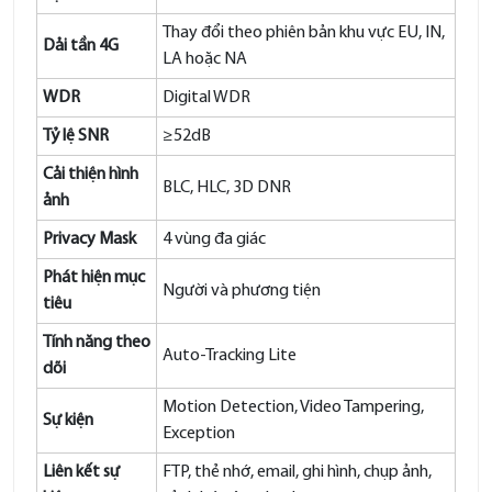
Thay đổi theo phiên bản khu vực EU, IN,
Dải tần 4G
LA hoặc NA
WDR
Digital WDR
Tỷ lệ SNR
≥52dB
Cải thiện hình
BLC, HLC, 3D DNR
ảnh
Privacy Mask
4 vùng đa giác
Phát hiện mục
Người và phương tiện
tiêu
Tính năng theo
Auto-Tracking Lite
dõi
Motion Detection, Video Tampering,
Sự kiện
Exception
Liên kết sự
FTP, thẻ nhớ, email, ghi hình, chụp ảnh,