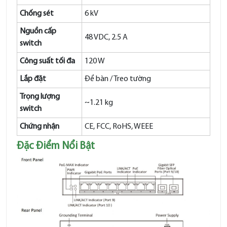
Chống sét
6 kV
Nguồn cấp
48 VDC, 2.5 A
switch
Công suất tối đa
120 W
Lắp đặt
Để bàn / Treo tường
Trọng lượng
~1.21 kg
switch
Chứng nhận
CE, FCC, RoHS, WEEE
Đặc Điểm Nổi Bật