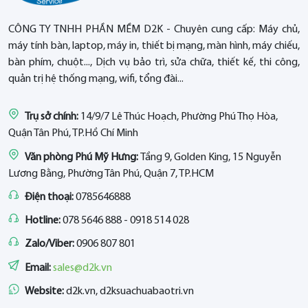
CÔNG TY TNHH PHẦN MỀM D2K - Chuyên cung cấp: Máy chủ,
máy tính bàn, laptop, máy in, thiết bị mạng, màn hình, máy chiếu,
bàn phím, chuột..., Dịch vụ bảo trì, sửa chữa, thiết kế, thi công,
quản trị hệ thống mạng, wifi, tổng đài...
Trụ sở chính:
14/9/7 Lê Thúc Hoạch, Phường Phú Thọ Hòa,
Quận Tân Phú, TP.Hồ Chí Minh
Văn phòng Phú Mỹ Hưng:
Tầng 9, Golden King, 15 Nguyễn
Lương Bằng, Phường Tân Phú, Quận 7, TP.HCM
Điện thoại:
0785646888
Hotline:
078 5646 888 - 0918 514 028
Zalo/Viber:
0906 807 801
Email:
sales@d2k.vn
Website:
d2k.vn, d2ksuachuabaotri.vn