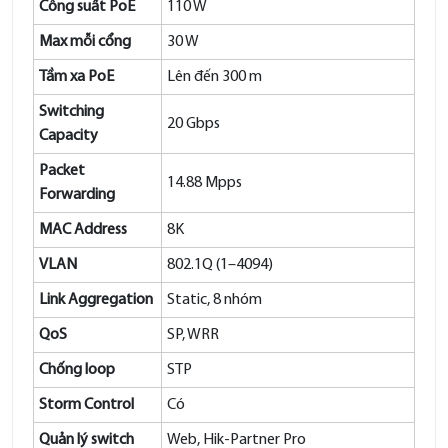
Công suất PoE
110 W
Max mỗi cổng
30 W
Tầm xa PoE
Lên đến 300 m
Switching
20 Gbps
Capacity
Packet
14.88 Mpps
Forwarding
MAC Address
8K
VLAN
802.1Q (1–4094)
Link Aggregation
Static, 8 nhóm
QoS
SP, WRR
Chống loop
STP
Storm Control
Có
Quản lý switch
Web, Hik-Partner Pro