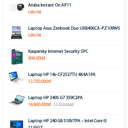
Aruba Instant On AP11
Liên hệ
Laptop Asus Zenbook Duo UX8406CA-PZ109WS
Liên hệ
Kaspersky Internet Security 5PC
900.000đ
Laptop HP 14s-CF2527TU 4K4A1PA
12.750.000đ
Laptop HP 340S G7 359C2PA
16.800.000đ
17.350.000đ
Laptop HP 240 G8 518V7PA – Intel Core i5