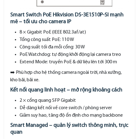
Smart Switch PoE Hikvision DS-3E1510P-SI mạnh
mẽ – tối ưu cho camera IP
8 × Gigabit PoE (IEEE 802.3af/at)
Tổng công suất PoE: 110 W
Công suất tối đa mỗi cổng: 30 W
PoE Watchdog: tự động khởi động lại camera treo
Extend Mode: truyền PoE & dữ liệu lên tới 300 m
➡️ Phù hợp cho hệ thống camera ngoài trời, nhà xưởng,
kho bãi, bãi xe.
Kết nối quang linh hoạt – mở rộng khoảng cách
2 × cổng quang SFP Gigabit
Dễ dàng kết nối về core switch / phòng server
Giảm suy hao, tăng độ ổn định cho mạng backbone
Smart Managed – quản lý switch thông minh, trực
quan