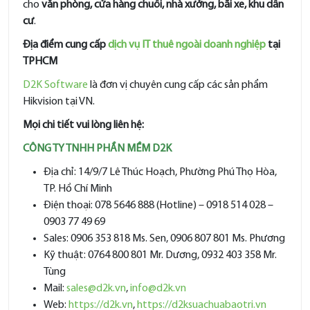
cho
văn phòng, cửa hàng chuỗi, nhà xưởng, bãi xe, khu dân
cư
.
Địa điểm cung cấp
dịch vụ IT thuê ngoài doanh nghiệp
tại
TPHCM
D2K Software
là đơn vị chuyên cung cấp các sản phẩm
Hikvision tại VN.
Mọi chi tiết vui lòng liên hệ:
CÔNG TY TNHH PHẦN MỀM D2K
Địa chỉ: 14/9/7 Lê Thúc Hoạch, Phường Phú Thọ Hòa,
TP. Hồ Chí Minh
Điện thoại: 078 5646 888 (Hotline) – 0918 514 028 –
0903 77 49 69
Sales: 0906 353 818 Ms. Sen, 0906 807 801 Ms. Phương
Kỹ thuật: 0764 800 801 Mr. Dương, 0932 403 358 Mr.
Tùng
Mail:
sales@d2k.vn
,
info@d2k.vn
Web:
https://d2k.vn
,
https://d2ksuachuabaotri.vn