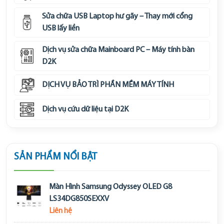
Sửa chữa USB Laptop hư gãy – Thay mới cổng
USB lấy liền
Dịch vụ sửa chữa Mainboard PC – Máy tính bàn
D2K
DỊCH VỤ BẢO TRÌ PHẦN MỀM MÁY TÍNH
Dịch vụ cứu dữ liệu tại D2K
SẢN PHẨM NỔI BẬT
Màn Hình Samsung Odyssey OLED G8
LS34DG850SEXXV
Liên hệ