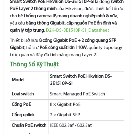
Smart Switch PoE Hikvision DS-3E1510P-SI
là dòng
switch
PoE Layer 2 thông minh
của Hikvision, được thiết kế tối ưu
cho
hệ thống camera IP, mạng doanh nghiệp nhỏ & vừa
,
yêu cầu
băng thông Gigabit, cấp nguồn PoE ổn định và
quản lý tập trung
.
D2K-DS-3E1510P-SI_Datasheet
Thiết bị sở hữu
8 cổng Gigabit PoE + 2 cổng quang SFP
Gigabit
, hỗ trợ
PoE công suất lớn 110W
, quản lý topology
trực quan và đầy đủ tính năng mạng Layer 2.
Thông Số Kỹ Thuật
Smart Switch PoE Hikvision DS-
Model
3E1510P-SI
Loại switch
Smart Managed PoE Switch
Cổng PoE
8 × Gigabit PoE
Cổng uplink
2 × Gigabit SFP
Chuẩn PoE switch
IEEE 802.3af / 802.3at