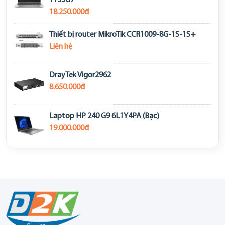
1135G7
18.250.000đ
Thiết bị router MikroTik CCR1009-8G-1S-1S+
Liên hệ
DrayTek Vigor2962
8.650.000đ
Laptop HP 240 G9 6L1Y4PA (Bạc)
19.000.000đ