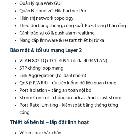
Quản lý qua Web GUI
Quản lý cloud với Hik-Partner Pro
Hiển thị network topology
Theo dõi băng thông, công suất PoE, trạng thái cổng
Cảnh báo sự cố & push alarm realtime
Nâng cấp firmware & restart thiết bị từ xa
Bảo mật & tối ưu mạng Layer 2
VLAN 802.1Q (ID 1–4094, tối đa 4094 VLAN)
STP chống loop mạng
Link Aggregation (tối đa 8 nhóm)
QoS (SP, WRR) – ưu tiên luồng dữ liệu quan trọng
Port Isolation – tăng an toàn nội bộ
Storm Control – chống broadcast/multicast storm
Port Rate-Limiting – kiểm soát băng thông từng
cổng
Thiết kế bền bỉ – lắp đặt linh hoạt
Vỏ kim loại chắc chắn