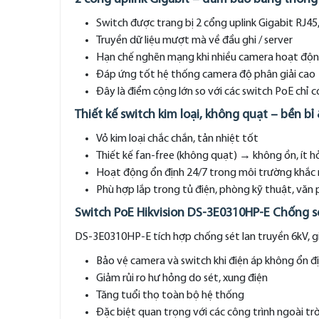
Switch được trang bị 2 cổng uplink Gigabit RJ45,
Truyền dữ liệu mượt mà về đầu ghi / server
Hạn chế nghẽn mạng khi nhiều camera hoạt độn
Đáp ứng tốt hệ thống camera độ phân giải cao
Đây là điểm cộng lớn so với các switch PoE chỉ 
Thiết kế switch kim loại, không quạt – bền bỉ
Vỏ kim loại chắc chắn, tản nhiệt tốt
Thiết kế fan-free (không quạt) → không ồn, ít 
Hoạt động ổn định 24/7 trong môi trường khắc 
Phù hợp lắp trong tủ điện, phòng kỹ thuật, văn
Switch PoE Hikvision DS-3E0310HP-E Chống s
DS-3E0310HP-E tích hợp chống sét lan truyền 6kV, g
Bảo vệ camera và switch khi điện áp không ổn đ
Giảm rủi ro hư hỏng do sét, xung điện
Tăng tuổi thọ toàn bộ hệ thống
Đặc biệt quan trọng với các công trình ngoài trờ