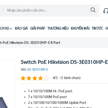
ỊCH VỤ
BÁO GIÁ
GIẢI PHÁP
THƯƠNG HIỆU
KHUYẾN MÃI
TIN TỨC
H
h PoE Hikvision DS-3E0310HP-E 8 Port
Switch PoE Hikvision DS-3E0310HP-E
SKU:
DS-3E0310HP-E
4/5 - (1 bình chọn)
1 x 10/10/100M Hi- PoE port
7 x 10/10/100M PoE port
2 x 10/100/10/100/1000M Uplink Port