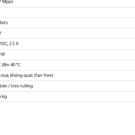
7 Mpps
bits
V
VDC, 2.5 A
0 W
C đến 40 °C
 loại, không quạt (fan-free)
bàn / treo tường
5 kg