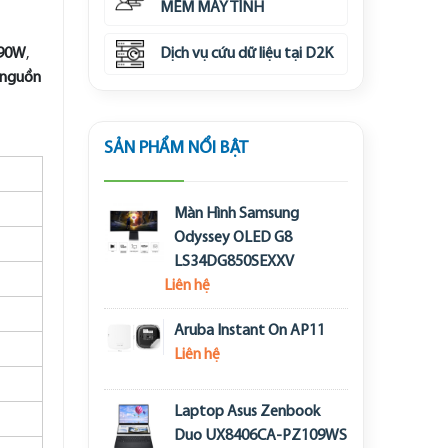
MỀM MÁY TÍNH
 90W
,
Dịch vụ cứu dữ liệu tại D2K
& nguồn
SẢN PHẨM NỔI BẬT
Màn Hình Samsung
Odyssey OLED G8
LS34DG850SEXXV
Liên hệ
Aruba Instant On AP11
Liên hệ
Laptop Asus Zenbook
Duo UX8406CA-PZ109WS