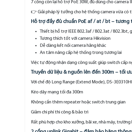
7 cổng còn lại hỗ trợ PoE 30W, đủ dùng cho camera IP
👉 Giải pháp lý tưởng cho hệ thống camera vừa có t
Hỗ trợ đầy đủ chuẩn PoE af / at / bt – tương 
Thiết bị hỗ trợ IEEE 802.3af / 802.3at / 802.3bt, g
Tương thích tốt với camera Hikvision
Dễ dàng kết nối camera hãng khác
An tâm nâng cấp hệ thống trong tương lai
Việc tự động nhận dạng công suất giúp switch cấp ng
Truyền dữ liệu & nguồn lên đến 300m – tối ưu
Với chế độ Long Range (Extend Mode), DS-3E0310H
Kéo dây mạng tối đa 300m
Không cần thêm repeater hoặc switch trung gian
Giảm chi phí thi công & bảo trì
Rất phù hợp cho kho xưởng, bãi xe, nhà máy, trường 
2 cổng uplink Gigabit – đảm bảo băng thông