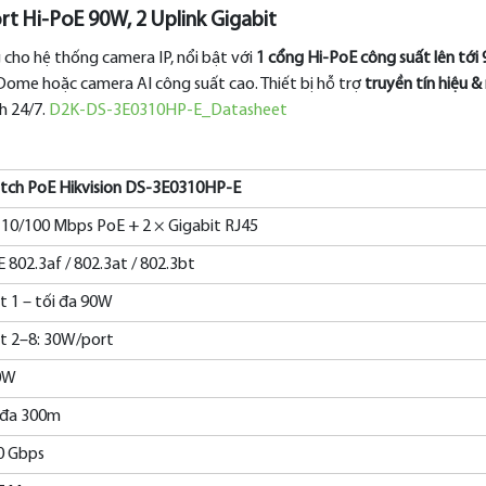
t Hi-PoE 90W, 2 Uplink Gigabit
 cho hệ thống camera IP, nổi bật với
1 cổng Hi-PoE công suất lên tới
me hoặc camera AI công suất cao. Thiết bị hỗ trợ
truyền tín hiệu 
nh 24/7.
D2K-DS-3E0310HP-E_Datasheet
tch PoE Hikvision DS-3E0310HP-E
 10/100 Mbps PoE + 2 × Gigabit RJ45
E 802.3af / 802.3at / 802.3bt
t 1 – tối đa 90W
t 2–8: 30W/port
0W
 đa 300m
0 Gbps