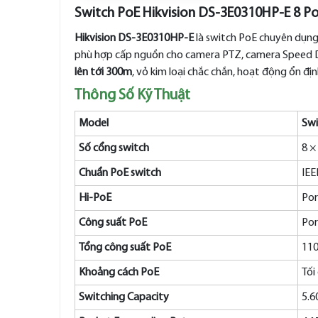
Switch PoE Hikvision DS-3E0310HP-E 8 Por
Hikvision DS-3E0310HP-E
là switch PoE chuyên dụng
phù hợp cấp nguồn cho camera PTZ, camera Speed Do
lên tới 300m
, vỏ kim loại chắc chắn, hoạt động ổn đị
Thông Số Kỹ Thuật
Model
Swi
Số cổng switch
8 ×
Chuẩn PoE switch
IEE
Hi-PoE
Por
Công suất PoE
Por
Tổng công suất PoE
11
Khoảng cách PoE
Tối
Switching Capacity
5.6