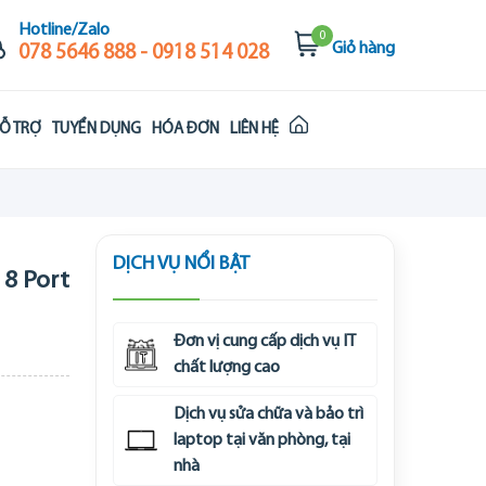
Hotline/Zalo
0
Giỏ hàng
078 5646 888 - 0918 514 028
Ỗ TRỢ
TUYỂN DỤNG
HÓA ĐƠN
LIÊN HỆ
DỊCH VỤ NỔI BẬT
 8 Port
Đơn vị cung cấp dịch vụ IT
chất lượng cao
Dịch vụ sửa chữa và bảo trì
laptop tại văn phòng, tại
nhà