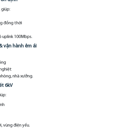
 giúp:
g đồng thời
có uplink 100Mbps.
 & vận hành êm ái
hỏng
nghiệt
 phòng, nhà xưởng.
ét 6kV
iúp:
ịnh
i, vùng điện yếu.