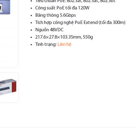
Tiêu chuẩn PoE: 802.3af, 802.3at, 802.3bt
Công suất PoE tối đa 120W
Băng thông 5.6Gbps
Tích hợp công nghệ PoE Extend (tối đa 300m)
Nguồn 48VDC
217.6×27.8×103.35mm, 550g
Tình trạng:
Liên hệ