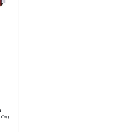
g
p ứng