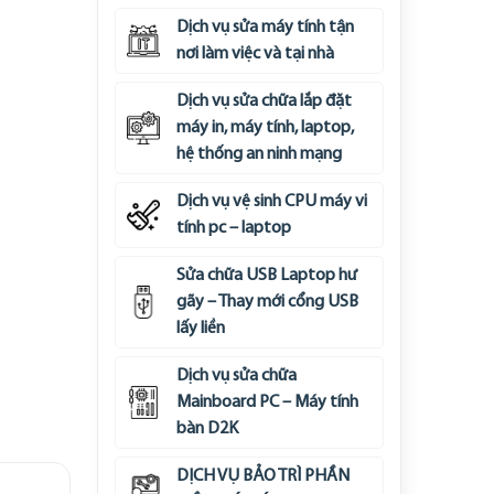
Dịch vụ sửa máy tính tận
nơi làm việc và tại nhà
Dịch vụ sửa chữa lắp đặt
máy in, máy tính, laptop,
hệ thống an ninh mạng
Dịch vụ vệ sinh CPU máy vi
tính pc – laptop
Sửa chữa USB Laptop hư
gãy – Thay mới cổng USB
lấy liền
Dịch vụ sửa chữa
Mainboard PC – Máy tính
bàn D2K
DỊCH VỤ BẢO TRÌ PHẦN