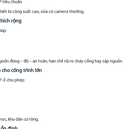
 tiêu chuẩn.
hiết bị công suất cao, vừa có camera thường.
thích rộng
iúp:
uồn đúng – đủ – an toàn, hạn chế rủi ro cháy cổng hay sập nguồn.
 cho công trình lớn
P-E cho phép:
học, khu dân cư rộng.
 ổn định