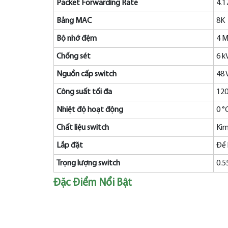
Packet Forwarding Rate
4.1
Bảng MAC
8K
Bộ nhớ đệm
4 M
Chống sét
6 k
Nguồn cấp switch
48 
Công suất tối đa
12
Nhiệt độ hoạt động
0 °
Chất liệu switch
Kim
Lắp đặt
Để 
Trọng lượng switch
0.5
Đặc Điểm Nổi Bật