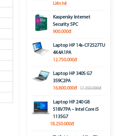
Liên hệ
Kaspersky Internet
Security 5PC
900.000đ
Laptop HP 14s-CF2527TU
4K4A1PA
12.750.000đ
Laptop HP 340S G7
359C2PA
16.800.000đ
17.350.000đ
Laptop HP 240 G8
518V7PA – Intel Core i5
1135G7
18.250.000đ