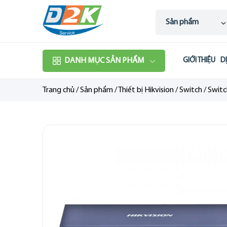
Sản phẩm
DANH MỤC SẢN PHẨM
GIỚI THIỆU
D
Trang chủ
/
Sản phẩm
/
Thiết bị Hikvision
/
Switch
/
Switc