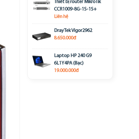
Thiết bị router MikroTik
CCR1009-8G-1S-1S+
Liên hệ
DrayTek Vigor2962
8.650.000đ
Laptop HP 240 G9
6L1Y4PA (Bạc)
19.000.000đ