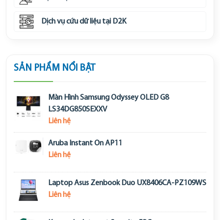
Dịch vụ cứu dữ liệu tại D2K
SẢN PHẨM NỔI BẬT
Màn Hình Samsung Odyssey OLED G8
LS34DG850SEXXV
Liên hệ
Aruba Instant On AP11
Liên hệ
Laptop Asus Zenbook Duo UX8406CA-PZ109WS
Liên hệ