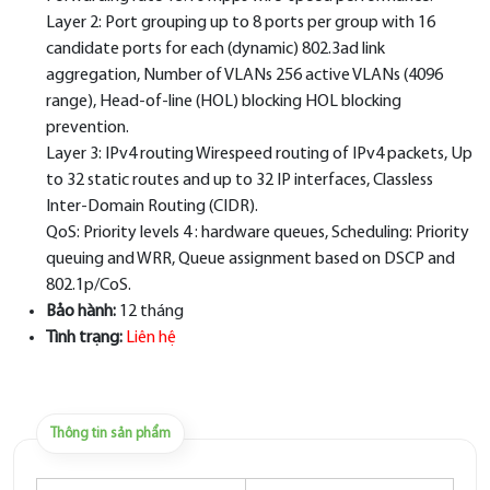
Layer 2: Port grouping up to 8 ports per group with 16
candidate ports for each (dynamic) 802.3ad link
aggregation, Number of VLANs 256 active VLANs (4096
range), Head-of-line (HOL) blocking HOL blocking
prevention.
Layer 3: IPv4 routing Wirespeed routing of IPv4 packets, Up
to 32 static routes and up to 32 IP interfaces, Classless
Inter-Domain Routing (CIDR).
QoS: Priority levels 4 : hardware queues, Scheduling: Priority
queuing and WRR, Queue assignment based on DSCP and
802.1p/CoS.
Bảo hành:
12 tháng
Tình trạng:
Liên hệ
Thông tin sản phẩm