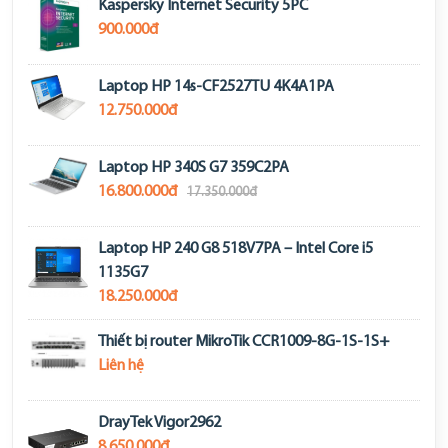
Kaspersky Internet Security 5PC
900.000đ
Laptop HP 14s-CF2527TU 4K4A1PA
12.750.000đ
Laptop HP 340S G7 359C2PA
16.800.000đ
17.350.000đ
Laptop HP 240 G8 518V7PA – Intel Core i5
1135G7
18.250.000đ
Thiết bị router MikroTik CCR1009-8G-1S-1S+
Liên hệ
DrayTek Vigor2962
8.650.000đ