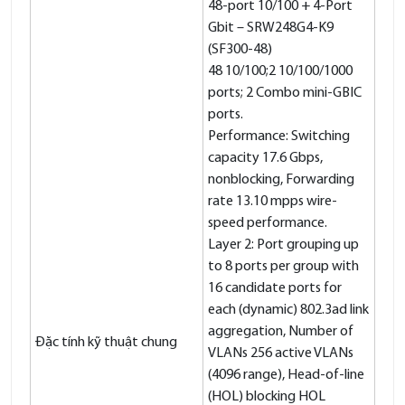
48-port 10/100 + 4-Port
Gbit – SRW248G4-K9
(SF300-48)
48 10/100;2 10/100/1000
ports; 2 Combo mini-GBIC
ports.
Performance: Switching
capacity 17.6 Gbps,
nonblocking, Forwarding
rate 13.10 mpps wire-
speed performance.
Layer 2: Port grouping up
to 8 ports per group with
16 candidate ports for
each (dynamic) 802.3ad link
aggregation, Number of
Đặc tính kỹ thuật chung
VLANs 256 active VLANs
(4096 range), Head-of-line
(HOL) blocking HOL