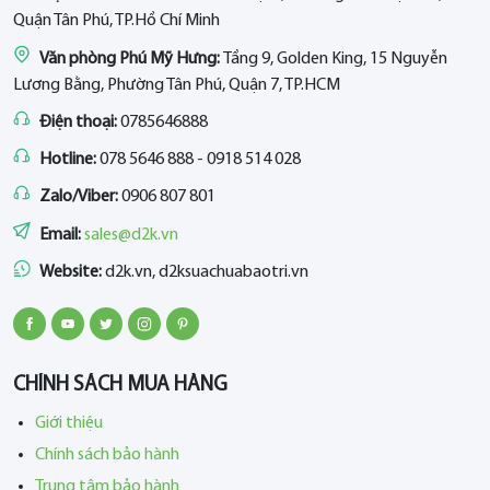
Quận Tân Phú, TP.Hồ Chí Minh
Văn phòng Phú Mỹ Hưng:
Tầng 9, Golden King, 15 Nguyễn
Lương Bằng, Phường Tân Phú, Quận 7, TP.HCM
Điện thoại:
0785646888
Hotline:
078 5646 888 - 0918 514 028
Zalo/Viber:
0906 807 801
Email:
sales@d2k.vn
Website:
d2k.vn, d2ksuachuabaotri.vn
CHÍNH SÁCH MUA HÀNG
Giới thiệu
Chính sách bảo hành
Trung tâm bảo hành