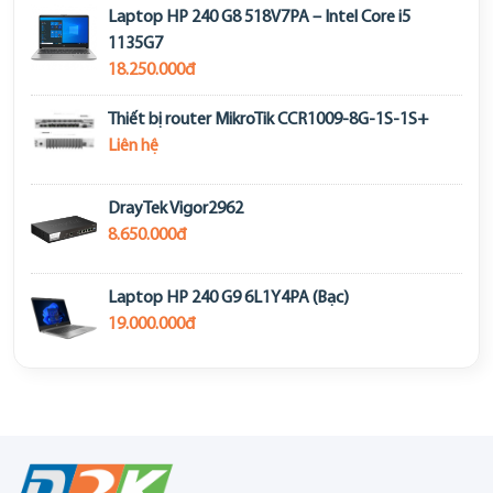
Laptop HP 240 G8 518V7PA – Intel Core i5
1135G7
18.250.000đ
Thiết bị router MikroTik CCR1009-8G-1S-1S+
Liên hệ
DrayTek Vigor2962
8.650.000đ
Laptop HP 240 G9 6L1Y4PA (Bạc)
19.000.000đ