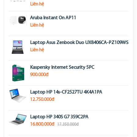
Liên hệ
Aruba Instant On AP11
Liên hệ
Laptop Asus Zenbook Duo UX8406CA-PZ109WS
Liên hệ
Kaspersky Internet Security 5PC
900.000đ
Laptop HP 14s-CF2527TU 4K4A1PA
12.750.000đ
Laptop HP 340S G7 359C2PA
16.800.000đ
17.350.000đ