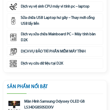
Dịch vụ vệ sinh CPU máy vi tính pc – laptop
Sửa chữa USB Laptop hư gãy – Thay mới cổng
USB lấy liền
Dịch vụ sửa chữa Mainboard PC – Máy tính bàn
D2K
DỊCH VỤ BẢO TRÌ PHẦN MỀM MÁY TÍNH
Dịch vụ cứu dữ liệu tại D2K
SẢN PHẨM NỔI BẬT
Màn Hình Samsung Odyssey OLED G8
LS34DG850SEXXV