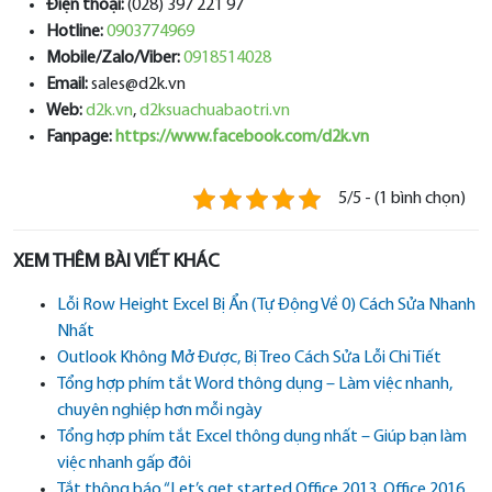
Điện thoại:
(028) 397 221 97
Hotline:
0903774969
Mobile/Zalo/Viber:
0918514028
Email:
sales@d2k.vn
Web:
d2k.vn
,
d2ksuachuabaotri.vn
Fanpage:
https://www.facebook.com/d2k.vn
5/5 - (1 bình chọn)
XEM THÊM BÀI VIẾT KHÁC
Lỗi Row Height Excel Bị Ẩn (Tự Động Về 0) Cách Sửa Nhanh
Nhất
Outlook Không Mở Được, Bị Treo Cách Sửa Lỗi Chi Tiết
Tổng hợp phím tắt Word thông dụng – Làm việc nhanh,
chuyên nghiệp hơn mỗi ngày
Tổng hợp phím tắt Excel thông dụng nhất – Giúp bạn làm
việc nhanh gấp đôi
Tắt thông báo “Let’s get started Office 2013, Office 2016,